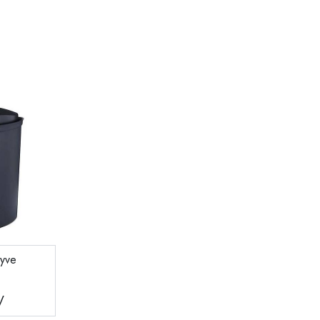
yve
V