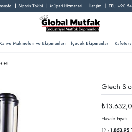
asayfa
Sipariş Takibi
Müşteri Hizmetleri
İletişim
TEL: +90 54
Kahve Makineleri ve Ekipmanları
İçecek Ekipmanları
Kafetery
eleri
Gtech Slo
₺13.632,
Havale Fiyatı :
1.853,95 