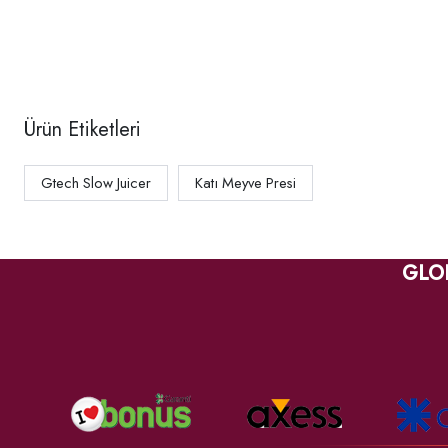
Ürün Etiketleri
Gtech Slow Juicer
Katı Meyve Presi
GLO