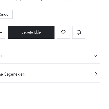
Kargo
+
rı
e Seçenekleri