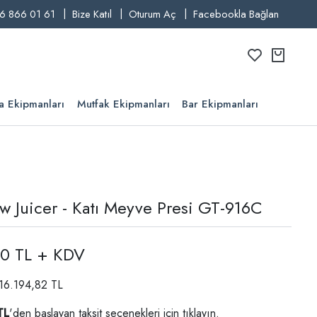
6 866 01 61
Bize Katıl
Oturum Aç
Facebookla Bağlan
a Ekipmanları
Mutfak Ekipmanları
Bar Ekipmanları
w Juicer - Katı Meyve Presi GT-916C
00 TL + KDV
 16.194,82 TL
TL
'den başlayan taksit seçenekleri için
tıklayın.