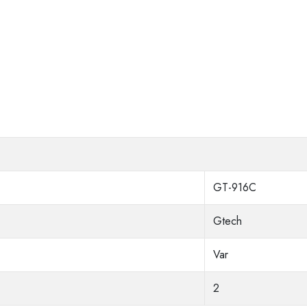
GT-916C
Gtech
Var
2