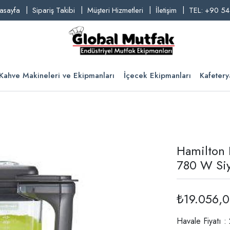
asayfa
Sipariş Takibi
Müşteri Hizmetleri
İletişim
TEL: +90 54
Kahve Makineleri ve Ekipmanları
İçecek Ekipmanları
Kafetery
Hamilton 
780 W Si
₺19.056,
Havale Fiyatı 