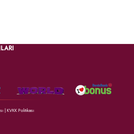
LARI
ası
|
KVKK Politikası