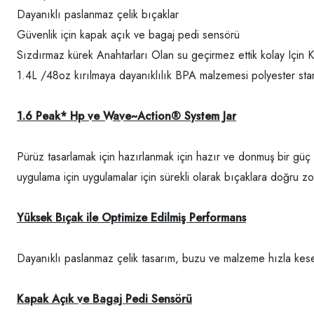
Dayanıklı paslanmaz çelik bıçaklar
Güvenlik için kapak açık ve bagaj pedi sensörü
Sızdırmaz kürek Anahtarları Olan su geçirmez ettik kolay Için K
1.4L /48oz kırılmaya dayanıklılık BPA malzemesi polyester sta
1.6 Peak* Hp ve Wave~Action® System Jar
Pürüz tasarlamak için hazırlanmak için hazır ve donmuş bir güç o
uygulama için uygulamalar için sürekli olarak bıçaklara doğru z
Yüksek Bıçak ile Optimize Edilmiş Performans
Dayanıklı paslanmaz çelik tasarım, buzu ve malzeme hızla kes
Kapak Açık ve Bagaj Pedi Sensörü