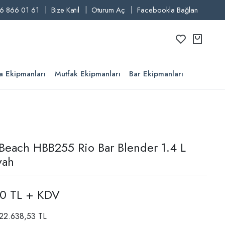
6 866 01 61
Bize Katıl
Oturum Aç
Facebookla Bağlan
a Ekipmanları
Mutfak Ekipmanları
Bar Ekipmanları
Beach HBB255 Rio Bar Blender 1.4 L
yah
00 TL + KDV
: 22.638,53 TL