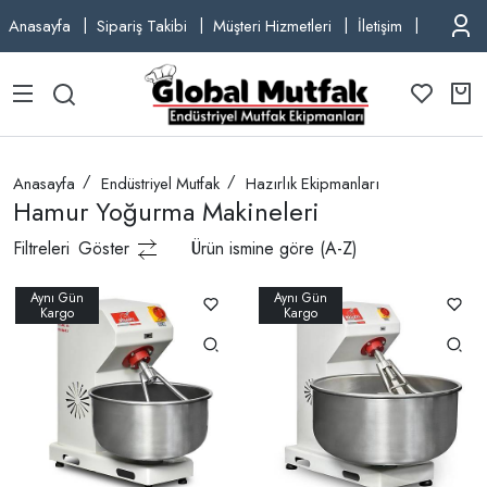
Anasayfa
Sipariş Takibi
Müşteri Hizmetleri
İletişim
TEL: +9
Anasayfa
Endüstriyel Mutfak
Hazırlık Ekipmanları
Hamur Yoğurma Makineleri
Filtreleri
Göster
Ürün ismine göre (A-Z)