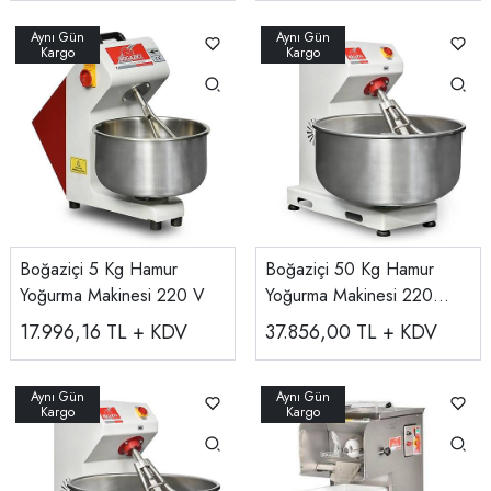
Boğaziçi 5 Kg Hamur
Boğaziçi 50 Kg Hamur
Yoğurma Makinesi 220 V
Yoğurma Makinesi 220
V/380 V
17.996,16
TL + KDV
37.856,00
TL + KDV