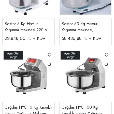
Bosfor 5 Kg Hamur
Bosfor 50 Kg Hamur
Yoğurma Makinesi 220 V
Yoğurma Makinesi,
UHM-5
220v/380v UHM-50
22.848,00
TL + KDV
68.486,88
TL + KDV
Çağdaş HYC 10 Kg Kapaklı
Çağdaş HYC 100 Kg
Hamur Yoğurma Makinesi
Kapaklı Hamur Yoğurma