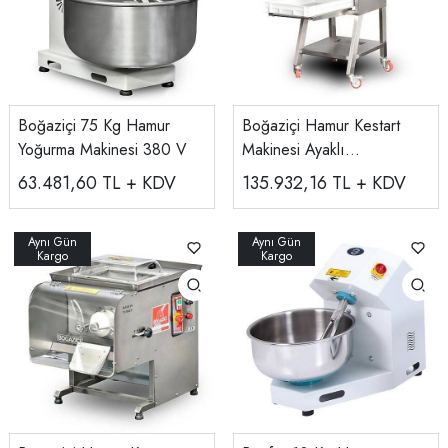
Boğaziçi 75 Kg Hamur
Boğaziçi Hamur Kestart
Yoğurma Makinesi 380 V
Makinesi Ayaklı
BHKT.200A
63.481,60
TL + KDV
135.932,16
TL + KDV