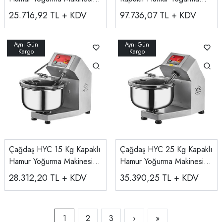
220 V
Makinesi 220 V
25.716,92
TL + KDV
97.736,07
TL + KDV
Çağdaş HYC 15 Kg Kapaklı
Çağdaş HYC 25 Kg Kapaklı
Hamur Yoğurma Makinesi
Hamur Yoğurma Makinesi
220 V
220 V
28.312,20
TL + KDV
35.390,25
TL + KDV
1
2
3
›
»