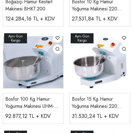
Boğaziçi Hamur Kestart
Bosfor 10 Kg Hamur
Makinesi BHKT.200
Yoğurma Makinesi 220
V/380 V UHM-10
124.284,16
TL + KDV
27.531,84
TL + KDV
Bosfor 100 Kg Hamur
Bosfor 15 Kg Hamur
Yoğurma Makinesi UHM-
Yoğurma Makinesi 220
100
V/380 V UHM-15
92.877,12
TL + KDV
31.530,24
TL + KDV