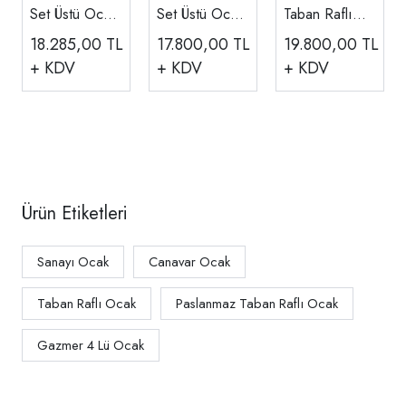
Set Üstü Ocak,
Set Üstü Ocak,
Taban Raflı
Gazlı ve Lpg'li
Gazlı ve Lpg'li
Paslanmaz
18.285,00
TL
17.800,00
TL
19.800,00
TL
CE Belgeli
CE Belgeli
Ocak, Gazlı
+ KDV
+ KDV
+ KDV
(90x90x25)
(80x80x25)
ve Lpg'li
80x80x85 Cm
Ürün Etiketleri
Sanayı Ocak
Canavar Ocak
Taban Raflı Ocak
Paslanmaz Taban Raflı Ocak
Gazmer 4 Lü Ocak