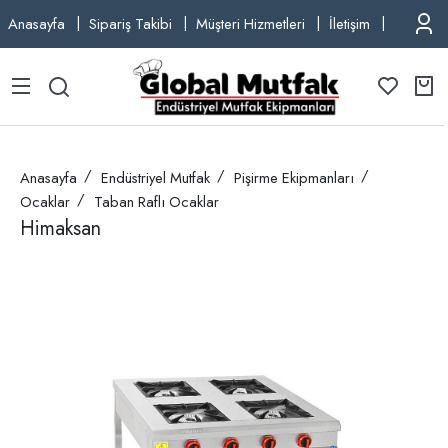
Anasayfa
Sipariş Takibi
Müşteri Hizmetleri
İletişim
TEL: +9
Anasayfa
Endüstriyel Mutfak
Pişirme Ekipmanları
Ocaklar
Taban Raflı Ocaklar
Himaksan