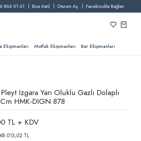
6 866 01 61
Bize Katıl
Oturum Aç
Facebookla Bağlan
a Ekipmanları
Mutfak Ekipmanları
Bar Ekipmanları
leyt Izgara Yarı Oluklu Gazlı Dolaplı
 Cm HMK-DIGN 878
00 TL + KDV
: 48.013,02 TL