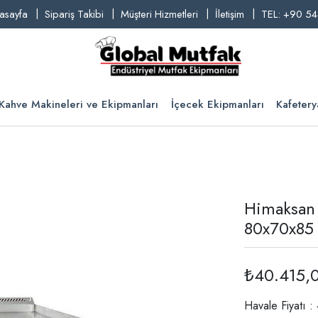
asayfa
Sipariş Takibi
Müşteri Hizmetleri
İletişim
TEL: +90 54
Kahve Makineleri ve Ekipmanları
İçecek Ekipmanları
Kafetery
Himaksan P
80x70x85
₺40.415,
Havale Fiyatı 