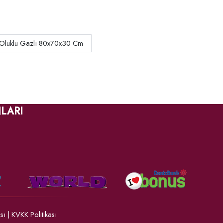
ı Oluklu Gazlı 80x70x30 Cm
LARI
ası
|
KVKK Politikası