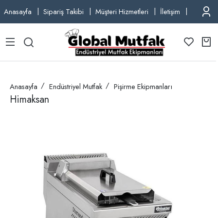
Anasayfa
Sipariş Takibi
Müşteri Hizmetleri
İletişim
TEL: +9
Anasayfa
Endüstriyel Mutfak
Pişirme Ekipmanları
Himaksan