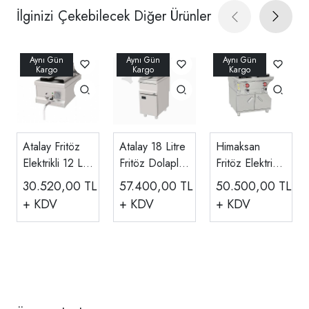
İlginizi Çekebilecek Diğer Ürünler
Atalay Fritöz
Atalay 18 Litre
Himaksan
Elektrikli 12 Lt,
Fritöz Dolaplı
Fritöz Elektrikli
40x70x30 Cm
Gazlı
Dolaplı 12+12
30.520,00
TL
57.400,00
TL
50.500,00
TL
AEF-470
40x70x85 Cm
Lt HMK-DFE
+ KDV
+ KDV
+ KDV
AGF-470-D
878