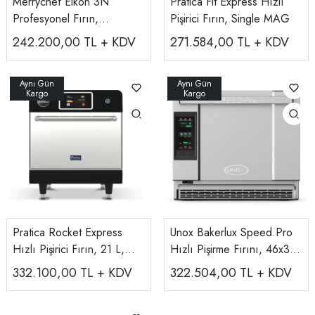
Merrychef Eikon 3N
Pratica Fit Express Hızlı
Profesyonel Fırın,
Pişirici Fırın, Single MAG
Katalizatörsüz
242.200,00
TL + KDV
271.584,00
TL + KDV
Pratica Rocket Express
Unox Bakerlux Speed.Pro
Hızlı Pişirici Fırın, 21 L,
Hızlı Pişirme Fırını, 46x33
6900 W
Cm XESR-03HS-EDDN
332.100,00
TL + KDV
322.504,00
TL + KDV