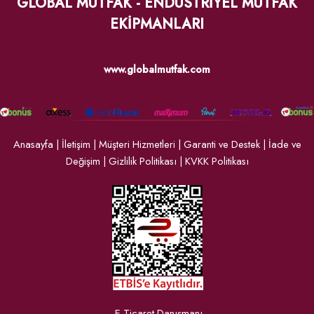
GLOBAL MUTFAK - ENDÜSTRİYEL MUTFAK
EKİPMANLARI
www.globalmutfak.com
Anasayfa
|
İletişim
|
Müşteri Hizmetleri
|
Garanti ve Destek
|
İade ve
Değişim
|
Gizlilik Politikası
|
KVKK Politikası
E-Ticaret Danışmanı