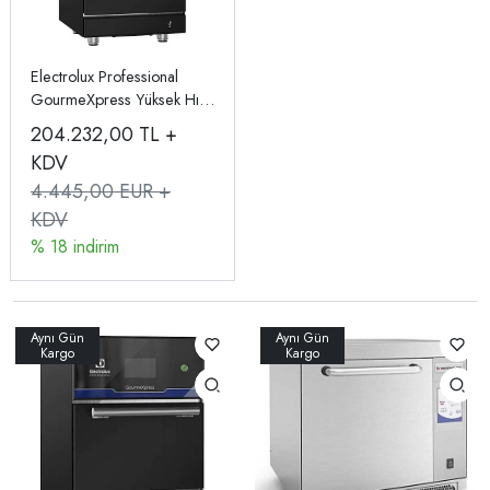
Electrolux Professional
GourmeXpress Yüksek Hızlı
Pişirme Fırını 603952
204.232,00
TL +
KDV
4.445,00 EUR +
KDV
% 18 indirim