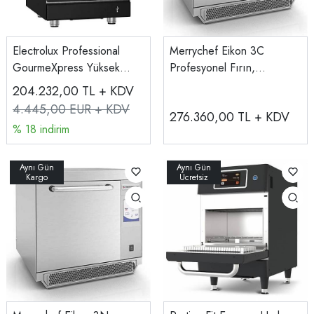
Electrolux Professional
Merrychef Eikon 3C
GourmeXpress Yüksek
Profesyonel Fırın,
Hızlı Pişirme Fırını 603952
Katalizatörlü
204.232,00
TL + KDV
4.445,00 EUR + KDV
276.360,00
TL + KDV
% 18 indirim