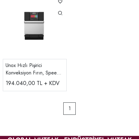
Unox Hızlı Pişirici
Konveksiyon Fırın, Speed
Compact Eco XEMA-01NS-
194.040,00
TL + KDV
MCDN
1