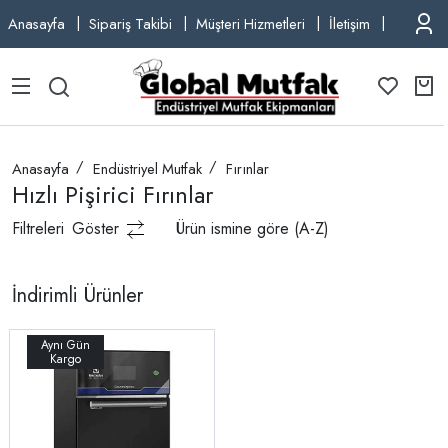
Anasayfa
Sipariş Takibi
Müşteri Hizmetleri
İletişim
TEL: +9
Anasayfa
Endüstriyel Mutfak
Fırınlar
Hızlı Pişirici Fırınlar
Filtreleri
Göster
Ürün ismine göre (A-Z)
İndirimli Ürünler