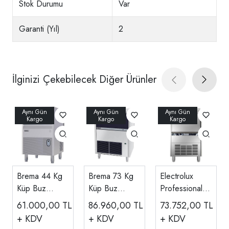
Stok Durumu
Var
Garanti (Yıl)
2
İlginizi Çekebilecek Diğer Ürünler
Brema 44 Kg
Brema 73 Kg
Electrolux
Küp Buz
Küp Buz
Professional
Makinesi CB
Makinesi CB
Küp Buz
61.000,00
TL
86.960,00
TL
73.752,00
TL
416
640
Makinesi,
+ KDV
+ KDV
+ KDV
Kapasite 47