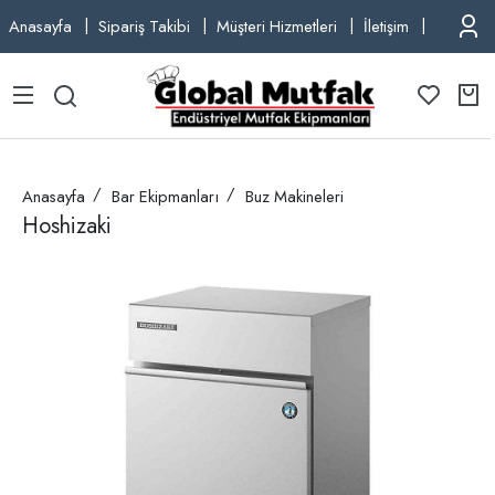
Anasayfa
Sipariş Takibi
Müşteri Hizmetleri
İletişim
TEL: +9
Anasayfa
Bar Ekipmanları
Buz Makineleri
Hoshizaki