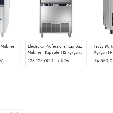
Makinesi
Electrolux Professional Küp Buz
Frozy 90 K
Makinesi, Kapasite 112 kg/gün,
Kg/gün FR
730305
DV
123.123,00
TL + KDV
74.550,