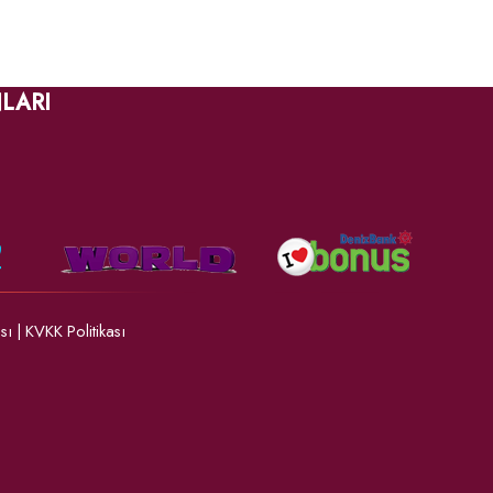
LARI
ası
|
KVKK Politikası