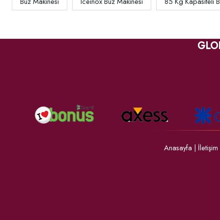
Buz Makinesi
Iceinox Buz Makinesi
85 Kg Kapasiteli 
GLO
Anasayfa
|
İletişim