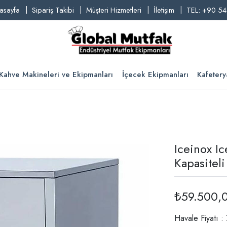
asayfa
Sipariş Takibi
Müşteri Hizmetleri
İletişim
TEL: +90 54
Kahve Makineleri ve Ekipmanları
İçecek Ekipmanları
Kafetery
Iceinox I
Kapasitel
₺59.500,
Havale Fiyatı 