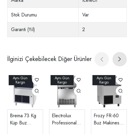
Marka
Icetech
Stok Durumu
Var
Garanti (Yıl)
2
İlginizi Çekebilecek Diğer Ürünler
Brema 73 Kg
Electrolux
Frozy FR-60
Küp Buz
Professional
Buz Makinesi
Makinesi CB
Küp Buz
57 Kg/gün