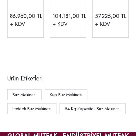
640
Makinesi,
Kapasiteli
Kapasite 55
86.960,00
TL
104.181,00
TL
57.225,00
TL
kg/gün,
+ KDV
+ KDV
+ KDV
730304
Ürün Etiketleri
Buz Makinesi
Küp Buz Makinesi
Icetech Buz Makinesi
54 Kg Kapasiteli Buz Makinesi