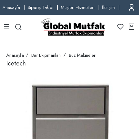
Anasayfa
Sipariş Takibi
Müşteri Hizmetleri
İletişim
TEL: +9
Anasayfa
Bar Ekipmanları
Buz Makineleri
Icetech