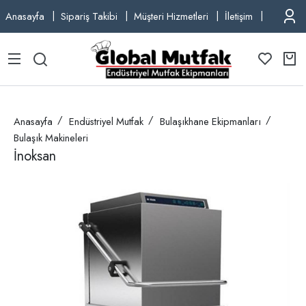
Anasayfa
Sipariş Takibi
Müşteri Hizmetleri
İletişim
TEL: +9
Anasayfa
Endüstriyel Mutfak
Bulaşıkhane Ekipmanları
Bulaşık Makineleri
İnoksan