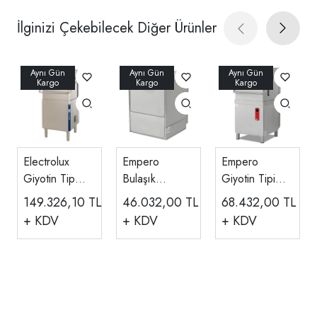
İlginizi Çekebilecek Diğer Ürünler
Electrolux
Empero
Empero
Giyotin Tip
Bulaşık
Giyotin Tipi
Bulaşık
Makinesi
Bulaşık
149.326,10
TL
46.032,00
TL
68.432,00
TL
Makinesi,
Tezgahaltı,
Makinesi,
+ KDV
+ KDV
+ KDV
1000 Tabak
500
50x50 Sepetli,
Tabak/saat
1000
EMP.500
Tabak/saat
EMP.1000