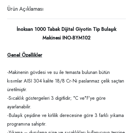
Ürün Açıklaması
İnoksan 1000 Tabak Dijital Giyotin Tip Bulaşık
Makinesi INO-BYM102
Genel Özellikler
-Makinenin gövdesi ve su ile temasta bulunan bütün
kısımlar AISI 304 kalite 18/8 Cr-Ni paslanmaz çelik saçtan
üretilmiştir.
-Sıcaklık göstergeleri 3 digitlidir; °C ve°F’ye göre
ayarlanabilir.
-Bulaşık çeşidine ve kirlilik derecesine göre 3 farklı yıkama
programına sahiptir.
-Yıkama – durulama süre ve sıcaklıkları kullanıcının tercine