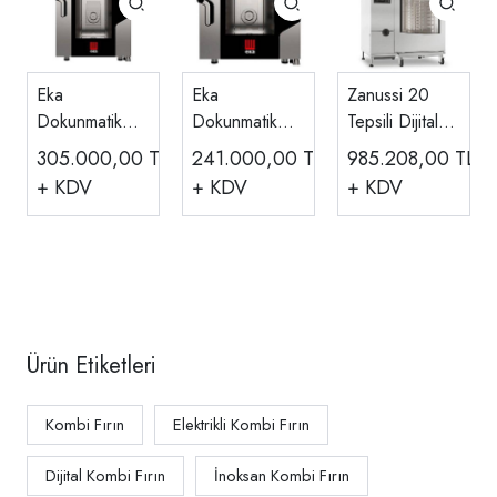
Eka
Eka
Zanussi 20
Dokunmatik
Dokunmatik
Tepsili Dijital
Boylerli Kombi
Boylerli Kombi
Kombi Fırın
305.000,00
TL
241.000,00
TL
985.208,00
TL
Fırın, Elektrikli,
Fırın, Elektrikli,
Elektrikli
+ KDV
+ KDV
+ KDV
11 Adet 1/1
7 Adet 1/1
Boylerli 20 Gn
GN MKF 1111
GN MKF 711
2/1 Kapasiteli
V TS
V TS
Ürün Etiketleri
Kombi Fırın
Elektrikli Kombi Fırın
Dijital Kombi Fırın
İnoksan Kombi Fırın