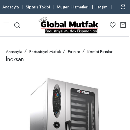
Anasayfa
Sipariş Takibi
Müşteri Hizmetleri
İletişim
TEL: +9
Anasayfa
Endüstriyel Mutfak
Fırınlar
Kombi Fırınlar
İnoksan