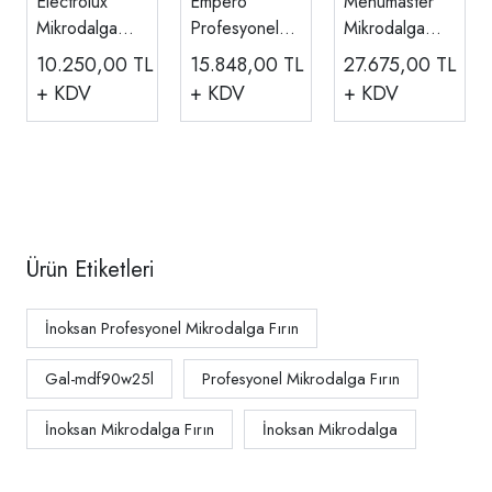
Electrolux
Empero
Menumaster
Mikrodalga
Profesyonel
Mikrodalga
Fırın, 29 L
Mikrodalga
Fırın Elektrikli
10.250,00
TL
15.848,00
TL
27.675,00
TL
EMZ729EMK
Fırın, 25 L,
34 Litre
+ KDV
+ KDV
+ KDV
JP.MD.01
RCS511DSE
Ürün Etiketleri
İnoksan Profesyonel Mikrodalga Fırın
Gal-mdf90w25l
Profesyonel Mikrodalga Fırın
İnoksan Mikrodalga Fırın
İnoksan Mikrodalga