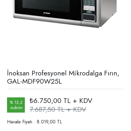
İnoksan Profesyonel Mikrodalga Fırın,
GAL-MDF90W25L
₺6.750,00 TL + KDV
% 12,2
7.687,50 TL + KDV
indirim
Havale Fiyatı : 8.019,00 TL