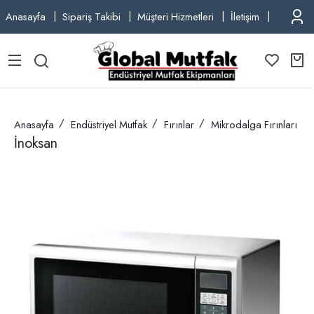
Anasayfa
Sipariş Takibi
Müşteri Hizmetleri
İletişim
TEL: +9
Anasayfa
Endüstriyel Mutfak
Fırınlar
Mikrodalga Fırınları
İnoksan