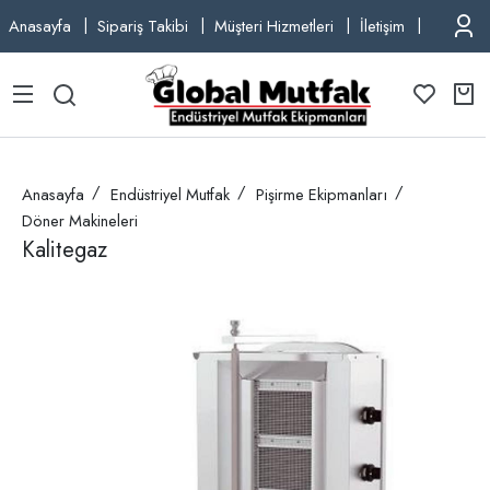
Anasayfa
Sipariş Takibi
Müşteri Hizmetleri
İletişim
TEL: +9
Anasayfa
Endüstriyel Mutfak
Pişirme Ekipmanları
Döner Makineleri
Kalitegaz