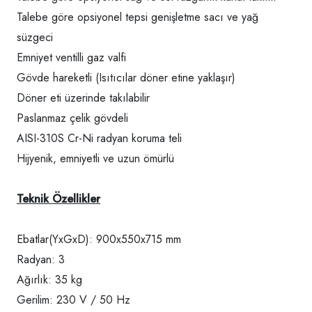
Talebe göre opsiyonel tepsi genişletme sacı ve yağ
süzgeci
Emniyet ventilli gaz valfi
Gövde hareketli (Isıtıcılar döner etine yaklaşır)
Döner eti üzerinde takılabilir
Paslanmaz çelik gövdeli
AISI-310S Cr-Ni radyan koruma teli
Hijyenik, emniyetli ve uzun ömürlü
Teknik Özellikler
Ebatlar(YxGxD): 900x550x715 mm
Radyan: 3
Ağırlık: 35 kg
Gerilim: 230 V / 50 Hz