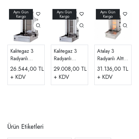
Kalitegaz 3
Kalitegaz 3
Atalay 3
Radyanlı
Radyanlı
Radyanlı Alttan
Döner Ocağı,
Döner Ocağı,
Motorlu Döner
26.544,00
TL
29.008,00
TL
31.136,00
TL
Alttan Motorlu,
Alttan Motorlu,
Ocağı Gazlı
+ KDV
+ KDV
+ KDV
Ce Belgeli
Ce Belgeli
ADG-3A
Gazlı KLG
Gazlı KLG 153
150
Ürün Etiketleri