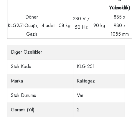
Yükseklik)
Döner
835 x
230 V /
KLG251
Ocağı,
4 adet
58 kg
90 kg
930 x
50 Hz
Gazlı
1055 mm
Diğer Özellikler
Stok Kodu
KLG 251
Marka
Kalitegaz
Stok Durumu
Var
Garanti (Yıl)
2