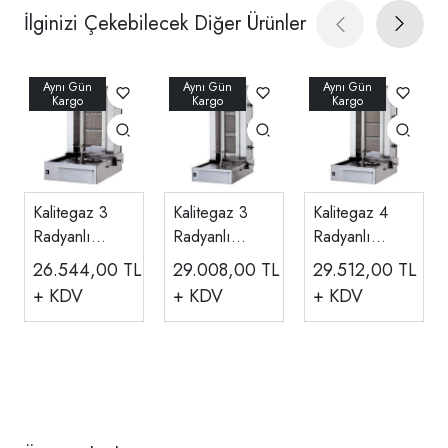
İlginizi Çekebilecek Diğer Ürünler
Kalitegaz 3
Kalitegaz 3
Kalitegaz 4
Radyanlı
Radyanlı
Radyanlı
Döner Ocağı,
Döner Ocağı,
Döner Ocağı,
26.544,00
TL
29.008,00
TL
29.512,00
TL
Alttan Motorlu,
Alttan Motorlu,
Alttan Motorlu,
+ KDV
+ KDV
+ KDV
Ce Belgeli
Ce Belgeli
Ce Belgeli
Gazlı KLG
Gazlı KLG 153
Gazlı KLG 151
150