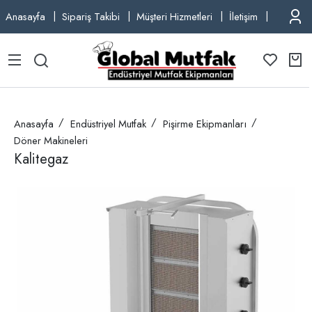
Anasayfa
Sipariş Takibi
Müşteri Hizmetleri
İletişim
TEL: +9
Anasayfa
Endüstriyel Mutfak
Pişirme Ekipmanları
Döner Makineleri
Kalitegaz