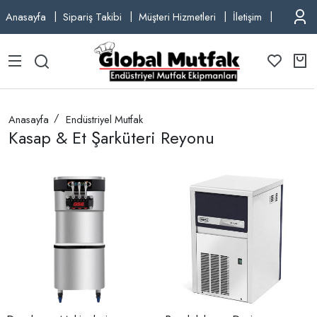
Anasayfa
Sipariş Takibi
Müşteri Hizmetleri
İletişim
TEL: +9
Anasayfa
Endüstriyel Mutfak
Kasap & Et Şarküteri Reyonu