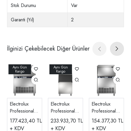
Stok Durumu
Var
Garanti (Yıl)
2
İlginizi Çekebilecek Diğer Ürünler
Electrolux
Electrolux
Electrolux
Professional
Professional
Professional
Küp Buz
Hazneli Küp
Küp Buz
177.423,40
TL
233.933,70
TL
154.377,30
TL
Makinesi,
Buz Makinesi,
Makinesi,
+ KDV
+ KDV
+ KDV