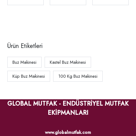
Kapasite 145
Kapasite 200
Kapasite 153
kg/gün,
kg/gün,
kg/gün,
730297
730296
730307
Ürün Etiketleri
Buz Makinesi
Kastel Buz Makinesi
Küp Buz Makinesi
100 Kg Buz Makinesi
GLOBAL MUTFAK - ENDÜSTRİYEL MUTFAK
EKİPMANLARI
www.globalmutfak.com