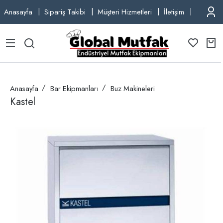
Anasayfa
Sipariş Takibi
Müşteri Hizmetleri
İletişim
TEL: +9
Anasayfa
Bar Ekipmanları
Buz Makineleri
Kastel