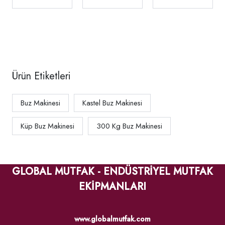
Kapasite 145
Kapasite 200
Kapasite 153
kg/gün,
kg/gün,
kg/gün,
730297
730296
730307
Ürün Etiketleri
Buz Makinesi
Kastel Buz Makinesi
Küp Buz Makinesi
300 Kg Buz Makinesi
GLOBAL MUTFAK - ENDÜSTRİYEL MUTFAK
EKİPMANLARI
www.globalmutfak.com