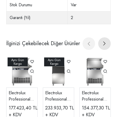
Stok Durumu
Var
Garanti (Yıl)
2
İlginizi Çekebilecek Diğer Ürünler
Electrolux
Electrolux
Electrolux
Professional
Professional
Professional
Küp Buz
Hazneli Küp
Küp Buz
177.423,40
TL
233.933,70
TL
154.377,30
TL
Makinesi,
Buz Makinesi,
Makinesi,
+ KDV
+ KDV
+ KDV