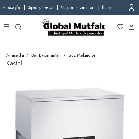
Anasayfa
Sipariş Takibi
Müşteri Hizmetleri
İletişim
TEL: +9
Anasayfa
Bar Ekipmanları
Buz Makineleri
Kastel