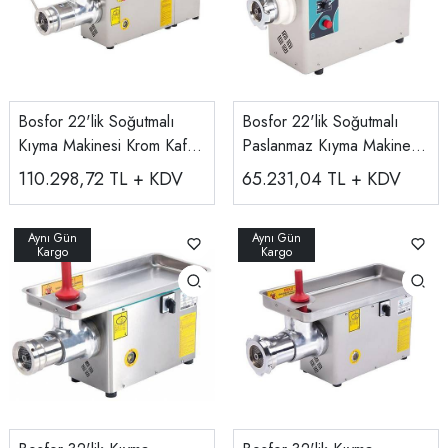
Bosfor 22'lik Soğutmalı
Bosfor 22'lik Soğutmalı
Kıyma Makinesi Krom Kafa
Paslanmaz Kıyma Makinesi
UKMS-22PTY
UKMS-22
110.298,72
TL + KDV
65.231,04
TL + KDV