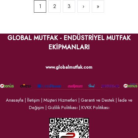
1
2
3
›
»
GLOBAL MUTFAK - ENDÜSTRİYEL MUTFAK
EKİPMANLARI
www.globalmutfak.com
Anasayfa
|
İletişim
|
Müşteri Hizmetleri
|
Garanti ve Destek
|
İade ve
Değişim
|
Gizlilik Politikası
|
KVKK Politikası