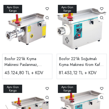
Bosfor 22'lik Kıyma
Bosfor 22'lik Soğutmalı
Makinesi Paslanmaz,
Kıyma Makinesi Krom Kafa
220V/380V UKM-22
UKMS-22P
45.124,80
TL + KDV
81.453,12
TL + KDV