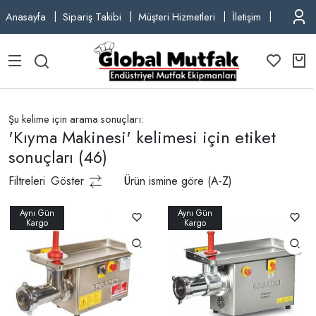
Anasayfa
Sipariş Takibi
Müşteri Hizmetleri
İletişim
TEL: +9
Şu kelime için arama sonuçları:
'Kıyma Makinesi' kelimesi için etiket
sonuçları
(46)
Filtreleri
Göster
Ürün ismine göre (A-Z)