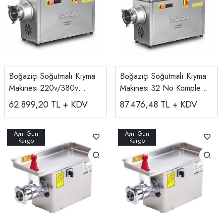
Boğaziçi Soğutmalı Kıyma
Boğaziçi Soğutmalı Kıyma
Makinesi 220v/380v
Makinesi 32 No Komple
BKM.32S
Krom 220v/380v
62.899,20
TL + KDV
87.476,48
TL + KDV
BPKM.32S