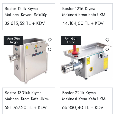
Bosfor 12'lik Kıyma
Bosfor 12'lik Kıyma
Makinesi Kovanı Sökülüp
Makinesi Krom Kafa UKM-
Takılabilen UKM-12
12P
32.615,52
TL + KDV
44.184,00
TL + KDV
Bosfor 130'luk Kıyma
Bosfor 22'lik Kıyma
Makinesi Krom Kafa UKM-
Makinesi Krom Kafa UKM-
130PT
22P
581.767,20
TL + KDV
66.830,40
TL + KDV