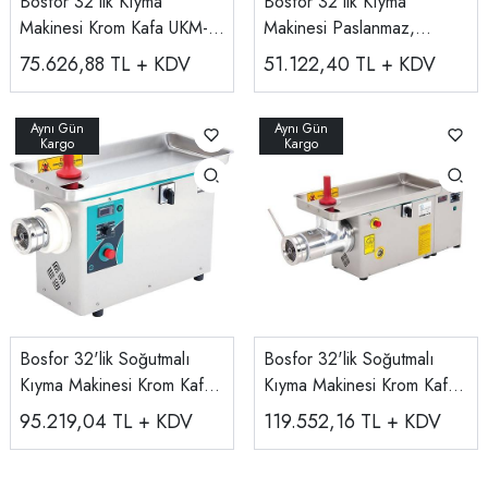
Bosfor 32'lik Kıyma
Bosfor 32'lik Kıyma
Makinesi Krom Kafa UKM-
Makinesi Paslanmaz,
32P
220V/380V UKM-32
75.626,88
TL + KDV
51.122,40
TL + KDV
Bosfor 32'lik Soğutmalı
Bosfor 32'lik Soğutmalı
Kıyma Makinesi Krom Kafa
Kıyma Makinesi Krom Kafa
UKMS-32PT
UKMS-32PTY
95.219,04
TL + KDV
119.552,16
TL + KDV