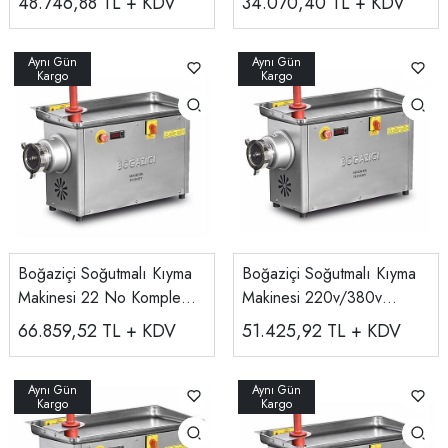
48.746,88
TL + KDV
34.070,40
TL + KDV
Boğaziçi Soğutmalı Kıyma
Boğaziçi Soğutmalı Kıyma
Makinesi 22 No Komple
Makinesi 220v/380v
Krom 220v/380v
BKM.22S
66.859,52
TL + KDV
51.425,92
TL + KDV
BPKM.22S