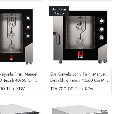
siyonlu Fırın, Manuel,
Eka Konveksiyonlu Fırın, Manuel,
, 10 Tepsili 40x60 Cm
Elektrikli, 6 Tepsili 40x60 Cm MKF
 S
664 S
,00
TL + KDV
126.700,00
TL + KDV