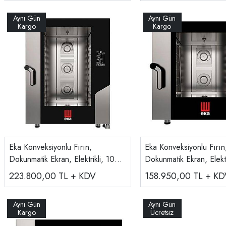
Eka Konveksiyonlu Fırın,
Eka Konveksiyonlu Fırın
Dokunmatik Ekran, Elektrikli, 10
Dokunmatik Ekran, Elektr
Tepsili 40x60 Cm MKF 1064 BM
Tepsili 40x60 Cm MKF
223.800,00
TL + KDV
158.950,00
TL + KD