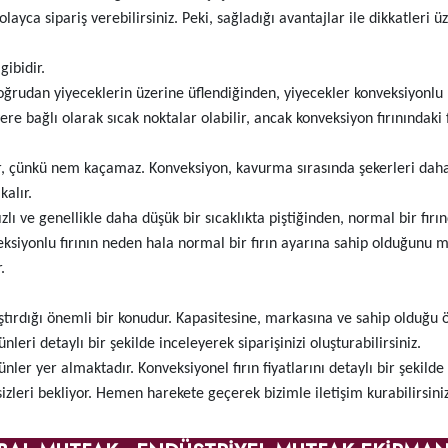
olayca sipariş verebilirsiniz. Peki, sağladığı avantajlar ile dikkatleri 
gibidir.
doğrudan yiyeceklerin üzerine üflendiğinden, yiyecekler konveksiyonlu b
re bağlı olarak sıcak noktalar olabilir, ancak konveksiyon fırınındaki 
ir, çünkü nem kaçamaz. Konveksiyon, kavurma sırasında şekerleri daha
kalır.
zlı ve genellikle daha düşük bir sıcaklıkta piştiğinden, normal bir fırı
iyonlu fırının neden hala normal bir fırın ayarına sahip olduğunu me
.
aştırdığı önemli bir konudur. Kapasitesine, markasına ve sahip olduğu ö
ri detaylı bir şekilde inceleyerek siparişinizi oluşturabilirsiniz.
rünler yer almaktadır. Konveksiyonel fırın fiyatlarını detaylı bir şekil
 sizleri bekliyor. Hemen harekete geçerek bizimle iletişim kurabilirsiniz