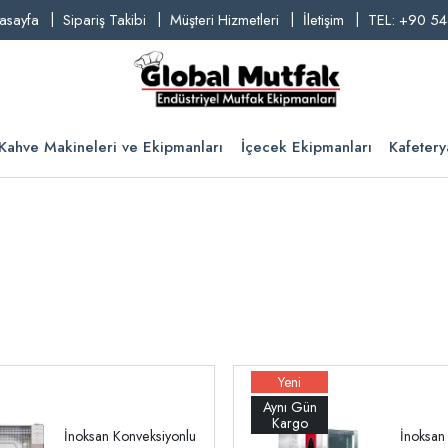
asayfa
Sipariş Takibi
Müşteri Hizmetleri
İletişim
TEL: +90 54
Kahve Makineleri ve Ekipmanları
İçecek Ekipmanları
Kafetery
İnoksan Konveksiyonlu
İnoksan