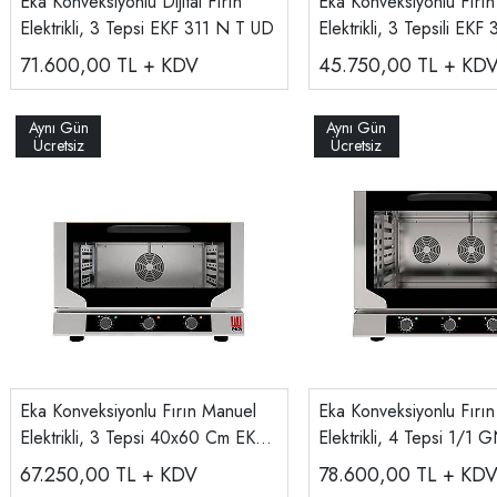
Eka Konveksiyonlu Dijital Fırın
Eka Konveksiyonlu Fırın 
Elektrikli, 3 Tepsi EKF 311 N T UD
Elektrikli, 3 Tepsili EK
71.600,00
TL + KDV
45.750,00
TL + KD
Eka Konveksiyonlu Fırın Manuel
Eka Konveksiyonlu Fırı
Elektrikli, 3 Tepsi 40x60 Cm EKF
Elektrikli, 4 Tepsi 1/1
364 N UD
N UD
67.250,00
TL + KDV
78.600,00
TL + KD