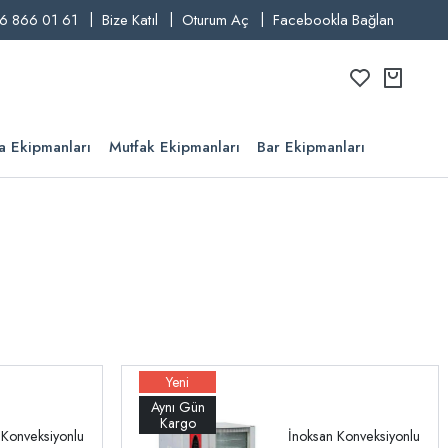
6 866 01 61
Bize Katıl
Oturum Aç
Facebookla Bağlan
a Ekipmanları
Mutfak Ekipmanları
Bar Ekipmanları
 Konveksiyonlu
İnoksan Konveksiyonlu