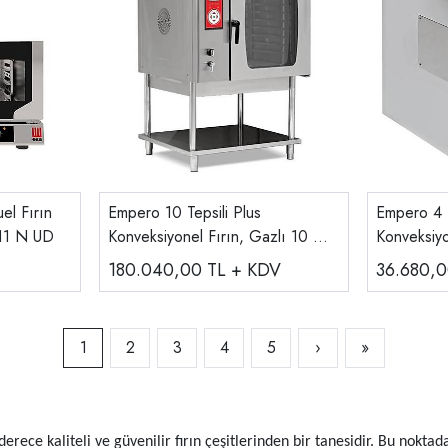
el Fırın
Empero 10 Tepsili Plus
Empero 4 T
 311 N UD
Konveksiyonel Fırın, Gazlı 10 GN
Konveksiyon
1/1
Elektrikli
180.040,00
TL + KDV
36.680,
1
2
3
4
5
›
»
 derece kaliteli ve güvenilir fırın çeşitlerinden bir tanesidir. Bu nokt