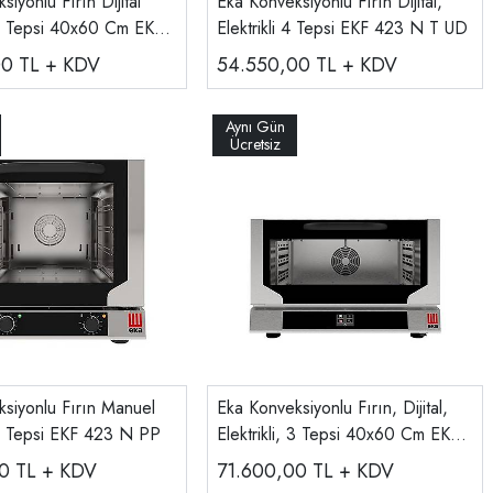
iyonlu Fırın Dijital
Eka Konveksiyonlu Fırın Dijital,
, 4 Tepsi 40x60 Cm EKF
Elektrikli 4 Tepsi EKF 423 N T UD
UD
00
TL + KDV
54.550,00
TL + KDV
siyonlu Fırın Manuel
Eka Konveksiyonlu Fırın, Dijital,
, 4 Tepsi EKF 423 N PP
Elektrikli, 3 Tepsi 40x60 Cm EKF
364 N T UD
00
TL + KDV
71.600,00
TL + KDV