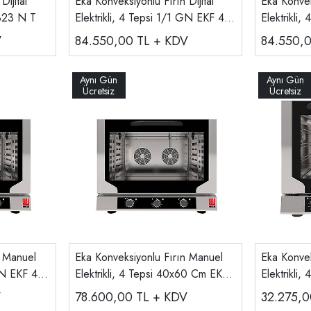
Dijital
Eka Konveksiyonlu Fırın Dijital
Eka Konveks
F 323 N T
Elektrikli, 4 Tepsi 1/1 GN EKF 411
Elektrikli
N T UD
464 N T 
V
84.550,00
TL + KDV
84.550,
n Manuel
Eka Konveksiyonlu Fırın Manuel
Eka Konvek
 GN EKF 411
Elektrikli, 4 Tepsi 40x60 Cm EKF
Elektrikli
464 N UD
V
78.600,00
TL + KDV
32.275,