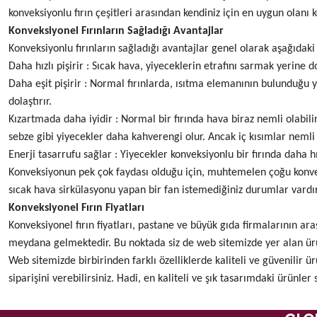
konveksiyonlu fırın çeşitleri arasından kendiniz için en uygun olanı k
Konveksiyonel Fırınların Sağladığı Avantajlar
Konveksiyonlu fırınların sağladığı avantajlar genel olarak aşağıdaki 
Daha hızlı pişirir : Sıcak hava, yiyeceklerin etrafını sarmak yerine 
Daha eşit pişirir : Normal fırınlarda, ısıtma elemanının bulunduğu ye
dolaştırır.
Kızartmada daha iyidir : Normal bir fırında hava biraz nemli olabil
sebze gibi yiyecekler daha kahverengi olur. Ancak iç kısımlar nemli 
Enerji tasarrufu sağlar : Yiyecekler konveksiyonlu bir fırında daha hı
Konveksiyonun pek çok faydası olduğu için, muhtemelen çoğu konveks
sıcak hava sirkülasyonu yapan bir fan istemediğiniz durumlar vardır
Konveksiyonel Fırın Fiyatları
Konveksiyonel fırın fiyatları, pastane ve büyük gıda firmalarının ar
meydana gelmektedir. Bu noktada siz de web sitemizde yer alan ürünle
Web sitemizde birbirinden farklı özelliklerde kaliteli ve güvenilir ü
siparişini verebilirsiniz. Hadi, en kaliteli ve şık tasarımdaki ürünler