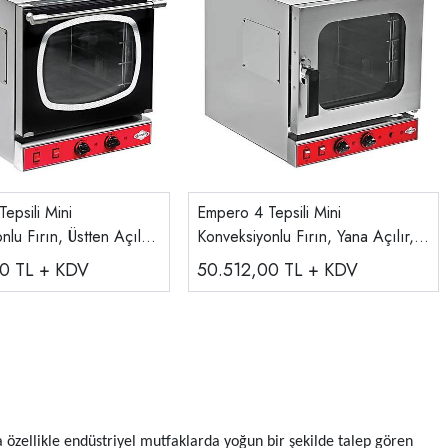
epsili Mini
Empero 4 Tepsili Mini
lu Fırın, Üstten Açılır,
Konveksiyonlu Fırın, Yana Açılır,
 EMP.PFE423-U
Elektrikli EMP.PFE423-Y
00
TL + KDV
50.512,00
TL + KDV
ada özellikle endüstriyel mutfaklarda yoğun bir şekilde talep gören