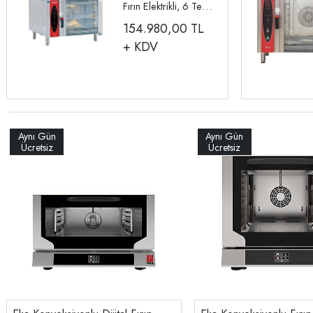
Fırın Elektrikli, 6 Tepsi
GN 1/1 INO-FKE006
154.980,00
TL
+ KDV