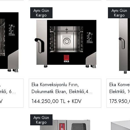
,
Eka Konveksiyonlu Fırın,
Eka Konvek
ikli, 6
Dokunmatik Ekran, Elektrikli,4
Elektrikli
 664 BM
Tepsili 40x60 Cm MKF 464BM
MKF 1064
V
144.250,00
TL + KDV
175.950