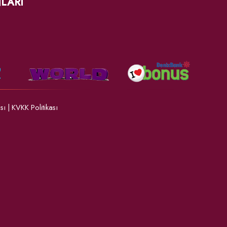
LARI
ası
|
KVKK Politikası