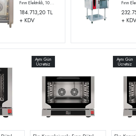
Fırın Elektrikli, 10
Fırın Ele
Tepsi GN 1/1 INO-
Tepsi G
184.713,20
TL
232.7
FKE010
FKE022
+ KDV
+ KD