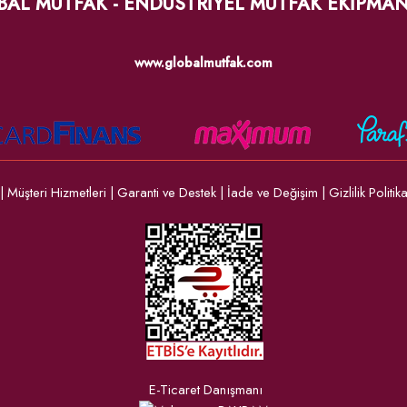
BAL MUTFAK - ENDÜSTRİYEL MUTFAK EKİPMAN
www.globalmutfak.com
|
Müşteri Hizmetleri
|
Garanti ve Destek
|
İade ve Değişim
|
Gizlilik Politik
E-Ticaret Danışmanı