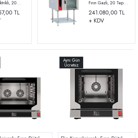
ktrikli, 20
Fırın Gazlı, 20 Tepsi
N 1/1 INO-
GN 1/1 INO-
57,00
TL
241.080,00
TL
FKG022E
V
+ KDV