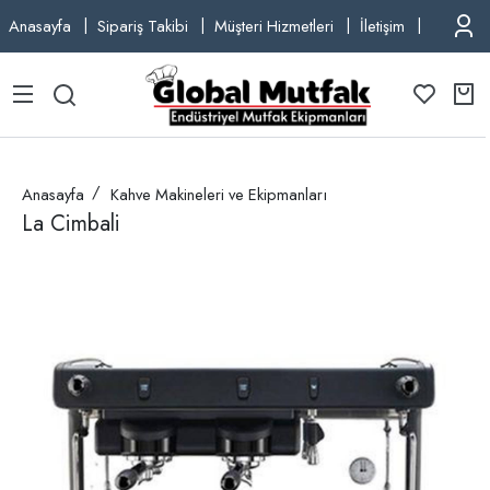
Anasayfa
Sipariş Takibi
Müşteri Hizmetleri
İletişim
TEL: +9
Anasayfa
Kahve Makineleri ve Ekipmanları
La Cimbali