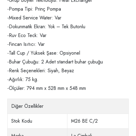
-Grup Boyler Teknolojisi: Heat Exchanger
-Pompa Tipi: Prinç Pompa
-Mixed Service Water: Var
-Dokunmatik Ekran: Yok – Tek Butonlu
-Ruv Eco Teck: Var
-Fincan Isıtıcı: Var
-Tall Cup / Yüksek Şase: Opsiyonel
-Buhar Çubuğu: 2 Adet standart buhar çubuğu
-Renk Seçenekleri: Siyah, Beyaz
-Ağırlık: 75 kg.
-Ölçüler: 794 mm x 528 mm x 548 mm
Diğer Özellikler
Stok Kodu
M26 BE C/2
Marka
La Cimbali