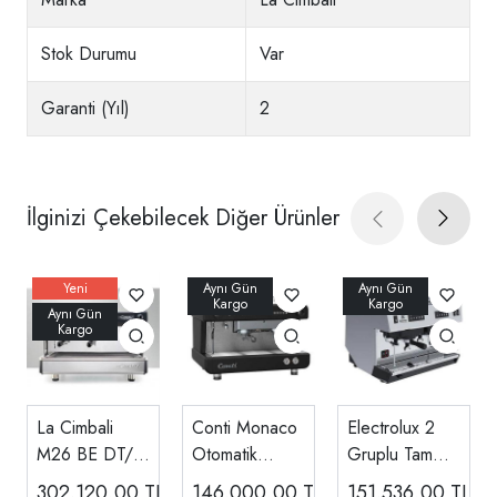
Stok Durumu
Var
Garanti (Yıl)
2
İlginizi Çekebilecek Diğer Ürünler
La Cimbali
Conti Monaco
Electrolux 2
M26 BE DT/2
Otomatik
Gruplu Tam
- 2 Gruplu Tam
Espresso
Otomatik
302.120,00
TL
146.000,00
TL
151.536,00
TL