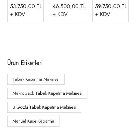
Makinesi,
Makinesi
Makinesi,
53.750,00
TL
46.500,00
TL
59.750,00
TL
Yapıştırma
Yapıştırma
Yapıştırma
+ KDV
+ KDV
+ KDV
Uzunluğu
Uzunluğu
Uzunluğu 440
2x410 mm,
2x410 mm,
mm, MP-450
MP-410 T2/A
MP-410 T2/S
T1/A
Ürün Etiketleri
Tabak Kapatma Makinesi
Makropack Tabak Kapatma Makinesi
3 Gözlü Tabak Kapatma Makinesi
Manuel Kase Kapatma