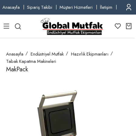
Anasayfa
Sipariş Takibi
Müşteri Hizmetleri
İletişim
TEL: +9
Anasayfa
Endüstriyel Mutfak
Hazırlık Ekipmanları
Tabak Kapatma Makineleri
MakPack