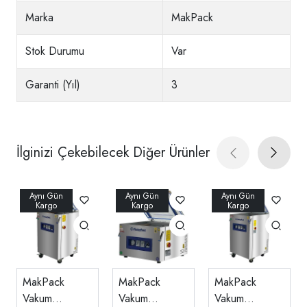
Marka
MakPack
Stok Durumu
Var
Garanti (Yıl)
3
İlginizi Çekebilecek Diğer Ürünler
MakPack
MakPack
MakPack
Vakum
Vakum
Vakum