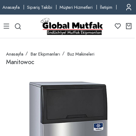
Anasayfa
Sipariş Takibi
Müşteri Hizmetleri
İletişim
TEL: +9
Anasayfa
Bar Ekipmanları
Buz Makineleri
Manitowoc