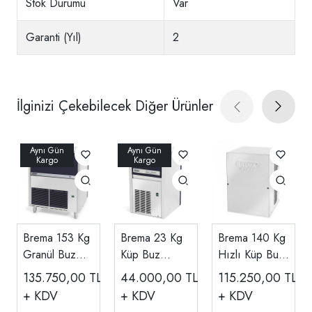
Stok Durumu
Var
Garanti (Yıl)
2
İlginizi Çekebilecek Diğer Ürünler
Brema 153 Kg
Brema 23 Kg
Brema 140 Kg
Granül Buz
Küp Buz
Hızlı Küp Buz
Makinesi TB
Makinesi CB
Makinesi
135.750,00
TL
44.000,00
TL
115.250,00
TL
1404
184
Haznesiz VM
+ KDV
+ KDV
+ KDV
350