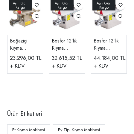
Boğaziçi
Bosfor 12'lik
Bosfor 12'lik
Kıyma
Kıyma
Kıyma
Makinesi 12
Makinesi
Makinesi Krom
23.296,00
TL
32.615,52
TL
44.184,00
TL
No BKM.12
Kovanı
Kafa UKM-12P
+ KDV
+ KDV
+ KDV
Sökülüp
Takılabilen
UKM-12
Ürün Etiketleri
Et Kıyma Makinesi
Ev Tipi Kıyma Makinesi