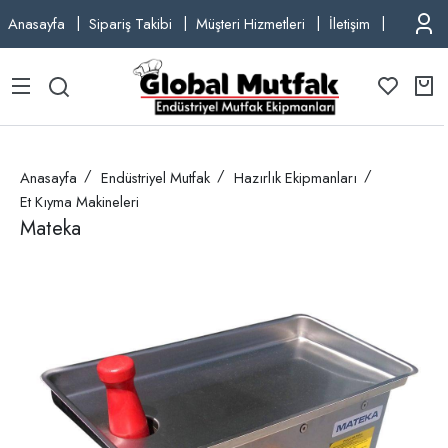
Anasayfa
Sipariş Takibi
Müşteri Hizmetleri
İletişim
TEL: +9
Anasayfa
Endüstriyel Mutfak
Hazırlık Ekipmanları
Et Kıyma Makineleri
Mateka