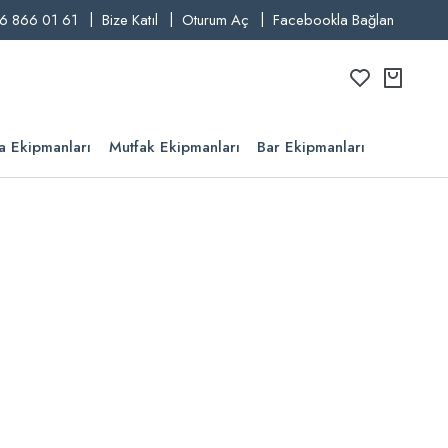
6 866 01 61
Bize Katıl
Oturum Aç
Facebookla Bağlan
a Ekipmanları
Mutfak Ekipmanları
Bar Ekipmanları