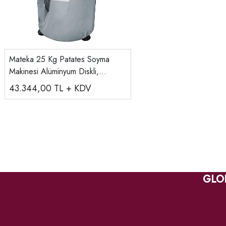
Mateka 25 Kg Patates Soyma
Makinesi Alüminyum Diskli,
220v/380v PAT 880
43.344,00
TL + KDV
GLO