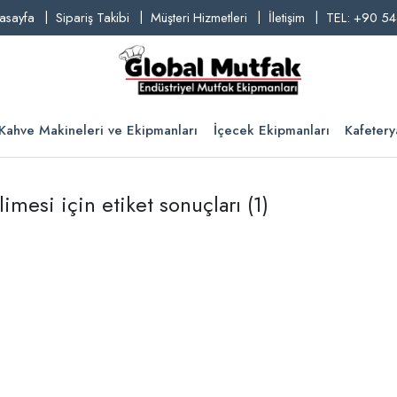
asayfa
Sipariş Takibi
Müşteri Hizmetleri
İletişim
TEL: +90 54
Kahve Makineleri ve Ekipmanları
İçecek Ekipmanları
Kafetery
imesi için etiket sonuçları
(1)