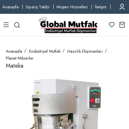
Anasayfa
Sipariş Takibi
Müşteri Hizmetleri
İletişim
TEL: +9
Anasayfa
Endüstriyel Mutfak
Hazırlık Ekipmanları
Planet Mikserler
Mateka