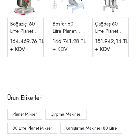
Boğaziçi 60
Bosfor 60
Çağdaş 60
Litre Planet
Litre Planet
Litre Planet
Mikser Döküm
Mikser 3
Mikser, 3
164.469,76
TL
146.741,28
TL
151.942,14
TL
Gövde 380
Devirli 380 V
Devirli 380 V
+ KDV
+ KDV
+ KDV
V/220 V
UPM-60T-3
Ürün Etiketleri
Planet Mikser
Çirpma Makinesi
80 Litre Planet Mikser
Karıştırma Makinesi 80 Litre