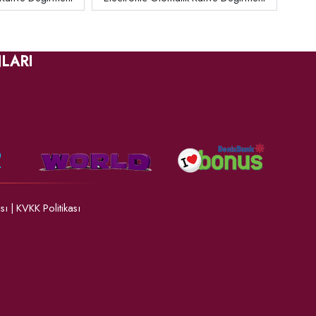
LARI
ası
|
KVKK Politikası