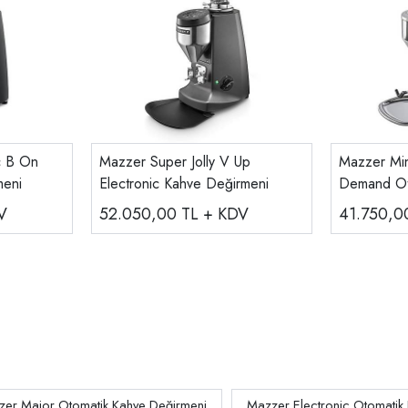
c B On
Mazzer Super Jolly V Up
Mazzer Min
meni
Electronic Kahve Değirmeni
Demand Ot
Değirmeni
V
52.050,00
TL + KDV
41.750,
er Major Otomatik Kahve Değirmeni
Mazzer Electronic Otomatik