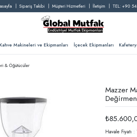
asayfa
Sipariş Takibi
Müşteri Hizmetleri
İletişim
TEL: +90 54
Kahve Makineleri ve Ekipmanları
İçecek Ekipmanları
Kafetery
ri & Öğütücüler
Mazzer Ma
Değirmen
₺85.600,
Havale Fiyatı 