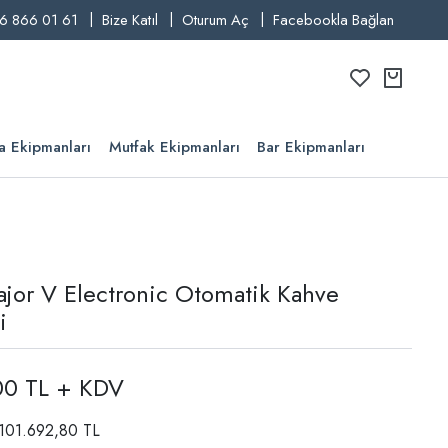
6 866 01 61
Bize Katıl
Oturum Aç
Facebookla Bağlan
a Ekipmanları
Mutfak Ekipmanları
Bar Ekipmanları
jor V Electronic Otomatik Kahve
i
00 TL + KDV
: 101.692,80 TL