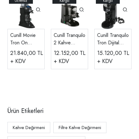
Cunill Movie
Cunill Tranquilo
Cunill Tranquilo
Tron On
2 Kahve
Tron Dijital
Demand
Değirmeni
Kahve
21.840,00
TL
12.152,00
TL
15.120,00
TL
Otomatik
Değirmeni
+ KDV
+ KDV
+ KDV
Kahve
Değirmeni
Ürün Etiketleri
Kahve Değirmeni
Filtre Kahve Değirmeni