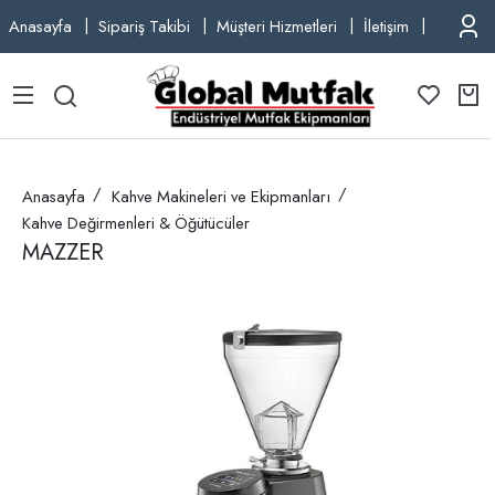
Anasayfa
Sipariş Takibi
Müşteri Hizmetleri
İletişim
TEL: +9
Anasayfa
Kahve Makineleri ve Ekipmanları
Kahve Değirmenleri & Öğütücüler
MAZZER