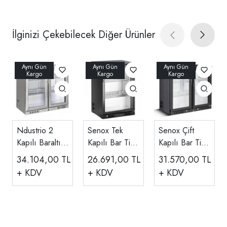
İlginizi Çekebilecek Diğer Ürünler
Ndustrio 2
Senox Tek
Senox Çift
Kapılı Baraltı
Kapılı Bar Tipi
Kapılı Bar Tipi
Şişe Soğutucu,
Şişe Soğutucu,
Şişe Soğutucu,
34.104,00
TL
26.691,00
TL
31.570,00
TL
Paslanmaz
Siyah BBC-150
Siyah BBC-
+ KDV
+ KDV
+ KDV
GDC-250-SS
250