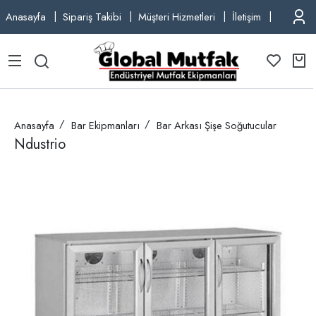
Anasayfa
Sipariş Takibi
Müşteri Hizmetleri
İletişim
TEL: +9
Anasayfa
Bar Ekipmanları
Bar Arkası Şişe Soğutucular
Ndustrio