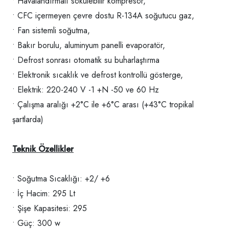
• Havalandırmalı sökülebilir kompresör,
• CFC içermeyen çevre dostu R-134A soğutucu gaz,
• Fan sistemli soğutma,
• Bakır borulu, aluminyum panelli evaporatör,
• Defrost sonrası otomatik su buharlaştırma
• Elektronik sıcaklık ve defrost kontrollü gösterge,
• Elektrik: 220-240 V -1 +N -50 ve 60 Hz
• Çalışma aralığı +2°C ile +6°C arası (+43°C tropikal
şartlarda)
Teknik Özellikler
• Soğutma Sıcaklığı: +2/ +6
• İç Hacim: 295 Lt
• Şişe Kapasitesi: 295
• Güç: 300 w