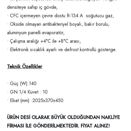
densiteye sahip iç gövde,
• CFC içermeyen çevre dostu R-134 A soğutucu gaz,
• Okside olmayan antibakteriyel boyalı, bakır borulu,
aluminyum panelli evaporatör,
• Çalışma aralığı +4°C ile +8°C arası,
• Elektronik sıcaklık ayarlı ve defrost kontrollü gösterge.
Teknik Özellikler
• Güç (W):140
• GN 1/4 Küvet : 10
• Ebat (mm) :2025x370x450
ÜRÜN DESİ OLARAK BÜYÜK OLDUĞUNDAN NAKLİYE
FİRMASI İLE GÖNDERİLMEKTEDİR. FİYAT ALINIZ!