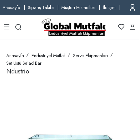
Anasayfa
Sipariş Takibi
Müşteri Hizmetleri
İletişim
TEL: +9
Anasayfa
Endüstriyel Mutfak
Servis Ekipmanları
Set Üstü Salad Bar
Ndustrio