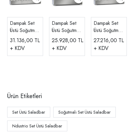
Dampak Set
Dampak Set
Dampak Set
Üstü Soğutmalı
Üstü Soğutmalı
Üstü Soğutmalı
Salat Bar, 10
Salat Bar, 5
Salat Bar, 7
31.136,00
TL
25.928,00
TL
27.216,00
TL
Küvet, 59 Litre
Küvet, 29 Litre
Küvet, 41 Litre
+ KDV
+ KDV
+ KDV
200x35x40
120x35x40
150x35x40
Cm
Cm
Cm
Ürün Etiketleri
Set Üstü Saladbar
Soğutmalı Set Üstü Saladbar
Ndustrio Set Üstü Saladbar