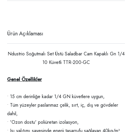
Ürün Açıklaması
Ndustrio Soğutmalı Set Üstü Saladbar Cam Kapaklı Gn 1/4
10 Küvetli TTR-200-GC
Genel Özellikler
• 15 cm derinliğe kadar 1/4 GN küvetlere uygun,
• Tüm yüzeyler paslanmaz çelik, sırt, iç, dış ve gövdeler
dahil,
• 'Ozon dostu' poliüretan izolasyon,
• Isı yalıtımı sayesinde enerji tasarrufu sağlayan 40kg/m³