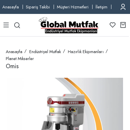
Anasayfa
Sipariş Takibi
Müşteri Hizmetleri
İletişim
TEL: +9
Anasayfa
Endüstriyel Mutfak
Hazırlık Ekipmanları
Planet Mikserler
Omis