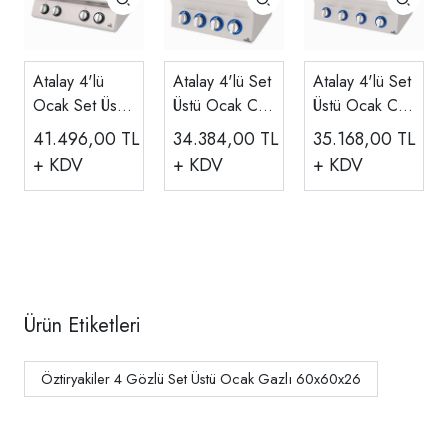
Atalay 4'lü
Atalay 4'lü Set
Atalay 4'lü Set
Ocak Set Üstü
Üstü Ocak Ce
Üstü Ocak Ce
Ce Belgeli
Belgeli Gazlı
Belgeli Gazlı
41.496,00
TL
34.384,00
TL
35.168,00
TL
Gazlı
60x60x30 Cm
80x60x30 Cm
+ KDV
+ KDV
+ KDV
80x73x30 Cm
E AGO-660
E AGO-860
AGO-873
Ürün Etiketleri
Öztiryakiler 4 Gözlü Set Üstü Ocak Gazlı 60x60x26