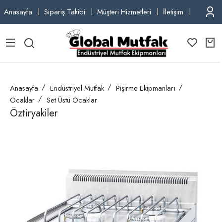
Anasayfa
Sipariş Takibi
Müşteri Hizmetleri
İletişim
TEL: +9
Anasayfa
Endüstriyel Mutfak
Pişirme Ekipmanları
Ocaklar
Set Üstü Ocaklar
Öztiryakiler