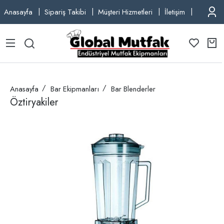
Anasayfa
Sipariş Takibi
Müşteri Hizmetleri
İletişim
TEL: +9
Anasayfa
Bar Ekipmanları
Bar Blenderler
Öztiryakiler