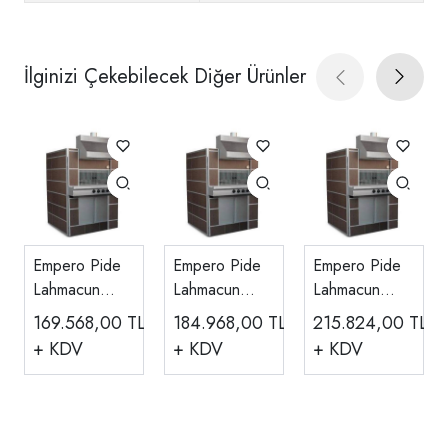
İlginizi Çekebilecek Diğer Ürünler
Empero Pide
Empero Pide
Empero Pide
Lahmacun
Lahmacun
Lahmacun
Fırını Gazlı
Fırını Gazlı
Fırını Gazlı
169.568,00
TL
184.968,00
TL
215.824,00
TL
Taş Tabanlı İç
Taş Tabanlı İç
Taş Tabanlı İç
+ KDV
+ KDV
+ KDV
Ebat 100x100
Ebat 100x120
Ebat 120x140
PLF.D1
PLF.D2
PLF.D4