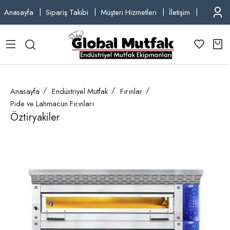
Anasayfa
Sipariş Takibi
Müşteri Hizmetleri
İletişim
TEL: +9
Anasayfa
Endüstriyel Mutfak
Fırınlar
Pide ve Lahmacun Fırınları
Öztiryakiler