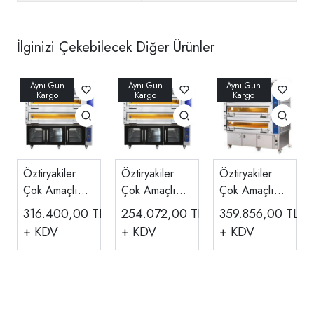
İlginizi Çekebilecek Diğer Ürünler
Öztiryakiler
Öztiryakiler
Öztiryakiler
Çok Amaçlı
Çok Amaçlı
Çok Amaçlı
Fırın,
Fırın,
Fırın,
316.400,00
TL
254.072,00
TL
359.856,00
TL
Mayalama
Mayalama
Mayalama
+ KDV
+ KDV
+ KDV
Kabinli, 2 Katlı
Kabinli, 2 Katlı
Kabinli, 3 Katlı
MT1200
MT800
MT800