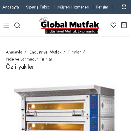
Anasayfa
Sipariş Takibi
Müşteri Hizmetleri
İletişim
TEL: +9
Anasayfa
Endüstriyel Mutfak
Fırınlar
Pide ve Lahmacun Fırınları
Öztiryakiler