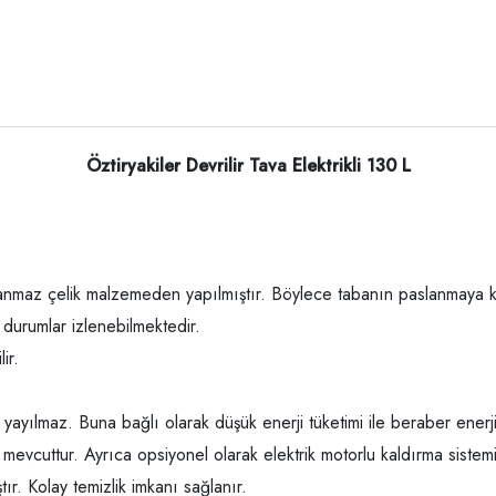
Öztiryakiler Devrilir Tava Elektrikli 130 L
anmaz çelik malzemeden yapılmıştır. Böylece tabanın paslanmaya karşı
 durumlar izlenebilmektedir.
ir.
yayılmaz. Buna bağlı olarak düşük enerji tüketimi ile beraber enerji
mevcuttur. Ayrıca opsiyonel olarak elektrik motorlu kaldırma siste
ır. Kolay temizlik imkanı sağlanır.