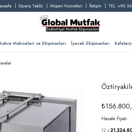
asayfa
Sipariş Takibi
Müşteri Hizmetleri
İletişim
TEL: +90 54
Kahve Makineleri ve Ekipmanları
İçecek Ekipmanları
Kafetery
Tavalar
Öztiryakil
₺156.800
Havale Fiyatı 
21.324,8