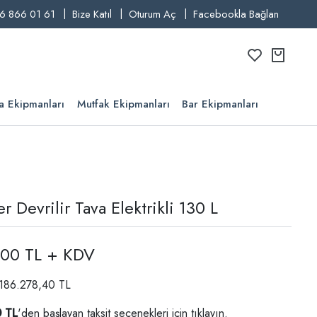
6 866 01 61
Bize Katıl
Oturum Aç
Facebookla Bağlan
a Ekipmanları
Mutfak Ekipmanları
Bar Ekipmanları
er Devrilir Tava Elektrikli 130 L
,00 TL + KDV
: 186.278,40 TL
0 TL
'den başlayan taksit seçenekleri için
tıklayın.