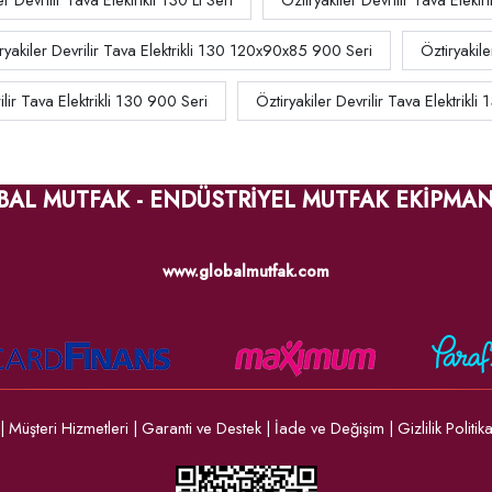
er Devrilir Tava Elektrikli 130 Lt Seri
Öztiryakiler Devrilir Tava Elekt
ryakiler Devrilir Tava Elektrikli 130 120x90x85 900 Seri
Öztiryakil
ilir Tava Elektrikli 130 900 Seri
Öztiryakiler Devrilir Tava Elektrikli 
BAL MUTFAK - ENDÜSTRİYEL MUTFAK EKİPMAN
www.globalmutfak.com
|
Müşteri Hizmetleri
|
Garanti ve Destek
|
İade ve Değişim
|
Gizlilik Politik