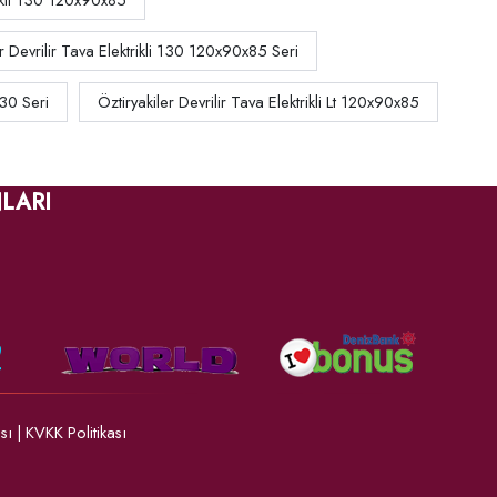
rikli 130 120x90x85
er Devrilir Tava Elektrikli 130 120x90x85 Seri
130 Seri
Öztiryakiler Devrilir Tava Elektrikli Lt 120x90x85
LARI
ası
|
KVKK Politikası