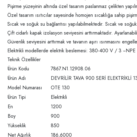
Pişirme yüzeyinin altında özel tasarım paslanmaz çelikten yapılmı
Özel tasarım ısıtıcılar sayesinde homojen sıcaklığa sahip pişirme 
Sıcak ve soğuk su bağlantısı yapılabilmektedir. Sıcak ve soğuk s
Çift cidarlı kapak izolasyon seviyesini arttırmaktadır. Ayarlana
Güvenlik seviyesini arttırmak ve tavanın aşırı ısınmasını engell
Elektrikli modellerde elektrik beslemesi: 380-400 V / 3 ~NP
Teknik Özellikler
Ürün Kodu
7867.N1.12908.06
Ürün Adı
DEVRİLİR TAVA 900 SERİ ELEKTRİKLİ 1
Model Numarası
OTE 130
Ürün Tipi
Elektrikli
En
1200
Boy
900
Yükseklik
850
Net Ağırlık
186,6000