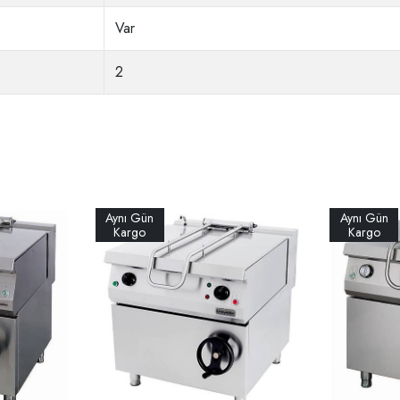
Var
2