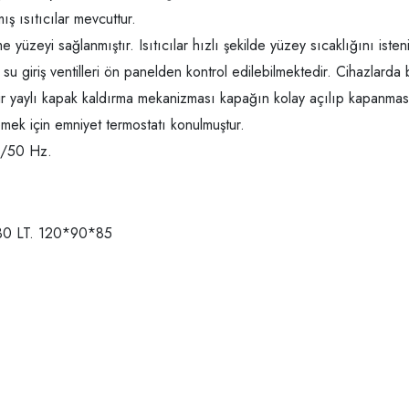
ş ısıtıcılar mevcuttur.
yüzeyi sağlanmıştır. Isıtıcılar hızlı şekilde yüzey sıcaklığını isteni
u giriş ventilleri ön panelden kontrol edilebilmektedir. Cihazlarda 
bilir yaylı kapak kaldırma mekanizması kapağın kolay açılıp kapanma
emek için emniyet termostatı konulmuştur.
E /50 Hz.
30 LT. 120*90*85