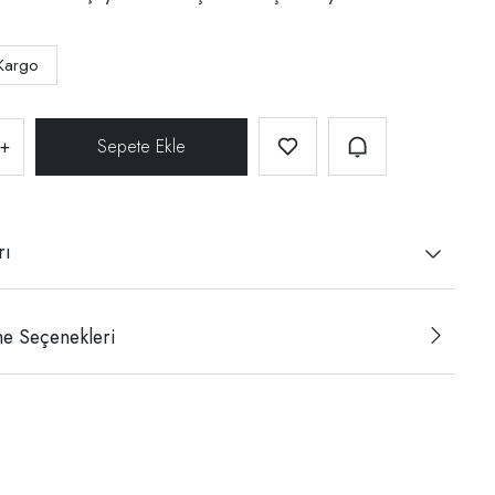
Kargo
+
rı
e Seçenekleri