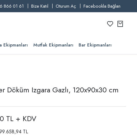
6 866 01 61
Bize Katıl
Oturum Aç
Facebookla Bağlan
a Ekipmanları
Mutfak Ekipmanları
Bar Ekipmanları
ler Döküm Izgara Gazlı, 120x90x30 cm
00 TL + KDV
: 99.658,94 TL