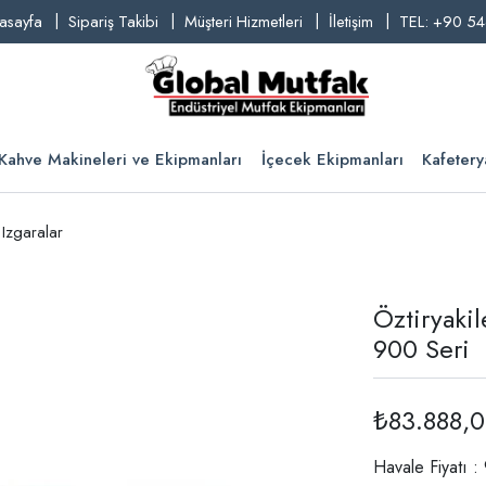
asayfa
Sipariş Takibi
Müşteri Hizmetleri
İletişim
TEL: +90 54
Kahve Makineleri ve Ekipmanları
İçecek Ekipmanları
Kafetery
 Izgaralar
Öztiryaki
900 Seri
₺83.888,
Havale Fiyatı 