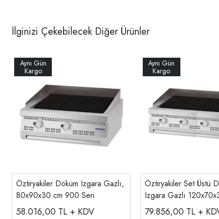
İlginizi Çekebilecek Diğer Ürünler
Öztiryakiler Döküm Izgara Gazlı,
Öztiryakiler Set Üstü 
80x90x30 cm 900 Seri
Izgara Gazlı 120x7
12070 E
58.016,00
TL + KDV
79.856,00
TL + KD