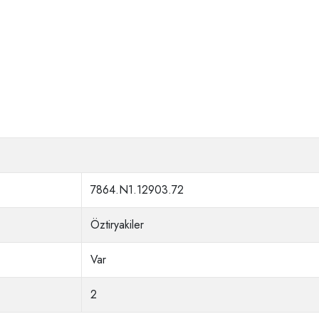
7864.N1.12903.72
Öztiryakiler
Var
2