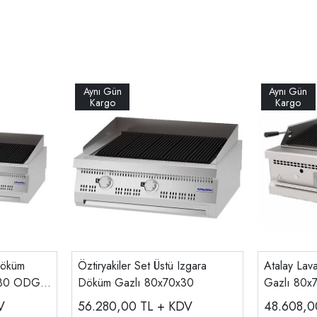
Döküm
Öztiryakiler Set Üstü Izgara
Atalay Lav
0x30 ODG
Döküm Gazlı 80x70x30
Gazlı 80x
V
56.280,00
TL + KDV
48.608,