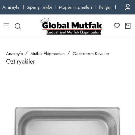
Anasayfa
Sipariş Takibi
Müşteri Hizmetleri
İletişim
TEL: +9
Anasayfa
Mutfak Ekipmanları
Gastronom Küvetler
Öztiryakiler