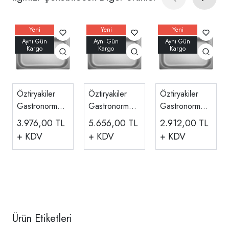
Öztiryakiler
Öztiryakiler
Öztiryakiler
Gastronorm
Gastronorm
Gastronorm
Küvet, GN
Küvet, GN
Küvet, GN
3.976,00
TL
5.656,00
TL
2.912,00
TL
1/1-100 5
1/1-150 5
1/1-20 5 Adet
+ KDV
+ KDV
+ KDV
Adet
Adet
Ürün Etiketleri