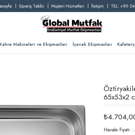
asayfa
Sipariş Takibi
Müşteri Hizmetleri
İletişim
TEL: +90 54
Kahve Makineleri ve Ekipmanları
İçecek Ekipmanları
Kafetery
Öztiryaki
65x53x2 
₺4.704,0
Havale Fiyatı 