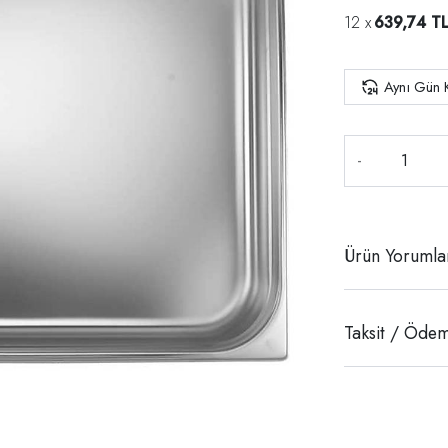
639,74 T
Aynı Gün 
-
Ürün Yorumla
Taksit / Ödem