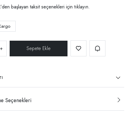
L
'den başlayan taksit seçenekleri için
tıklayın.
Kargo
+
rı
e Seçenekleri