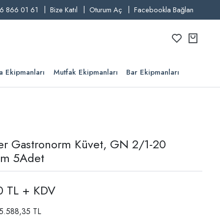
6 866 01 61
Bize Katıl
Oturum Aç
Facebookla Bağlan
a Ekipmanları
Mutfak Ekipmanları
Bar Ekipmanları
ler Gastronorm Küvet, GN 2/1-20
cm 5Adet
0 TL + KDV
: 5.588,35 TL