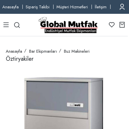
Anasayfa
Sipariş Takibi
Müşteri Hizmetleri
İletişim
TEL: +9
Anasayfa
Bar Ekipmanları
Buz Makineleri
Öztiryakiler