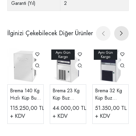
Garanti (Yıl)
2
İlginizi Çekebilecek Diğer Ürünler
Brema 140 Kg
Brema 23 Kg
Brema 32 Kg
Hızlı Küp Buz
Küp Buz
Küp Buz
Makinesi
Makinesi CB
Makinesi CB
115.250,00
TL
44.000,00
TL
51.350,00
TL
Haznesiz VM
184
249
+ KDV
+ KDV
+ KDV
350