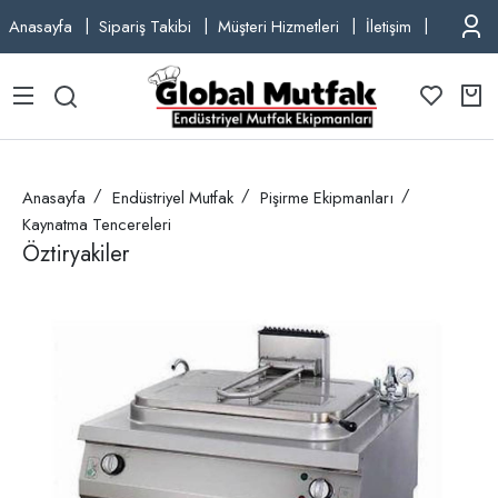
Anasayfa
Sipariş Takibi
Müşteri Hizmetleri
İletişim
TEL: +9
Anasayfa
Endüstriyel Mutfak
Pişirme Ekipmanları
Kaynatma Tencereleri
Öztiryakiler