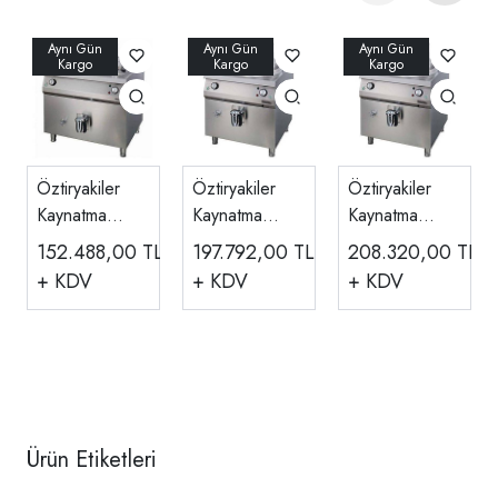
Öztiryakiler
Öztiryakiler
Öztiryakiler
Kaynatma
Kaynatma
Kaynatma
Tenceresi
Tenceresi
Tenceresi
152.488,00
TL
197.792,00
TL
208.320,00
TL
Direkt Gazlı
İndirekt Gazlı
İndirekt Gazlı
+ KDV
+ KDV
+ KDV
100 L
100 L
150 L
Ürün Etiketleri