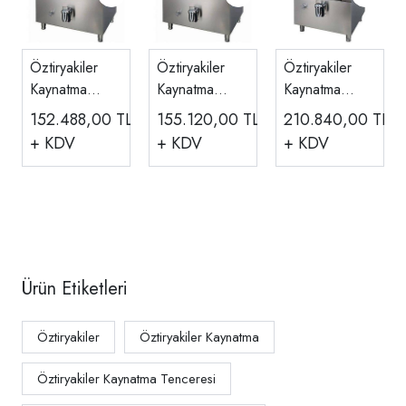
Öztiryakiler
Öztiryakiler
Öztiryakiler
Kaynatma
Kaynatma
Kaynatma
Tenceresi
Tenceresi
Tenceresi
152.488,00
TL
155.120,00
TL
210.840,00
TL
Direkt Gazlı
Direkt Gazlı
Direkt Gazlı
+ KDV
+ KDV
+ KDV
100 L
150 L
250 L
Ürün Etiketleri
Öztiryakiler
Öztiryakiler Kaynatma
Öztiryakiler Kaynatma Tenceresi