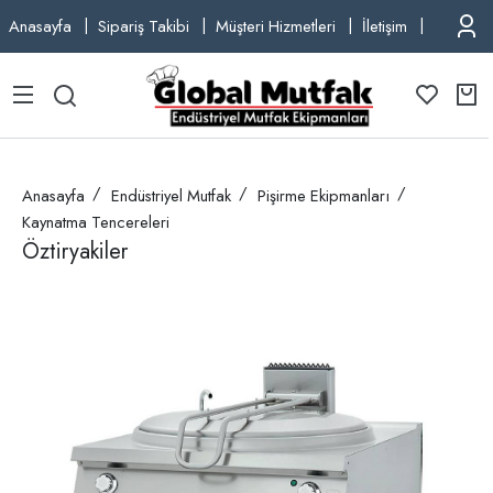
Anasayfa
Sipariş Takibi
Müşteri Hizmetleri
İletişim
TEL: +9
Anasayfa
Endüstriyel Mutfak
Pişirme Ekipmanları
Kaynatma Tencereleri
Öztiryakiler