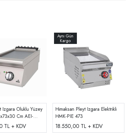
t Izgara Oluklu Yüzey
Himaksan Pleyt Izgara Elektrikli
 40x73x30 Cm AEI-
HMK-PIE 473
00
TL + KDV
18.550,00
TL + KDV