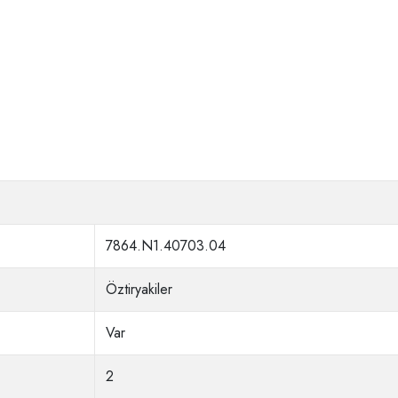
7864.N1.40703.04
Öztiryakiler
Var
2