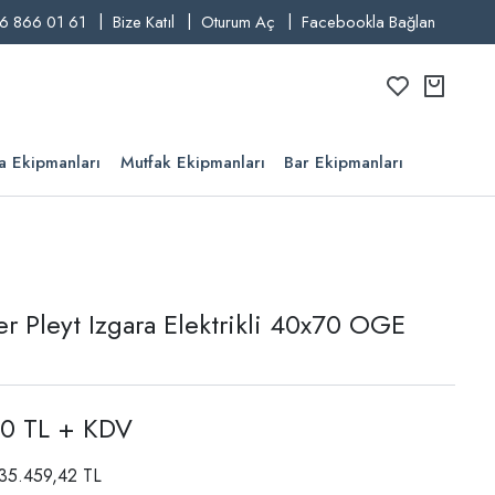
6 866 01 61
Bize Katıl
Oturum Aç
Facebookla Bağlan
a Ekipmanları
Mutfak Ekipmanları
Bar Ekipmanları
er Pleyt Izgara Elektrikli 40x70 OGE
00 TL + KDV
: 35.459,42 TL