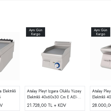
 Elektrikli
Atalay Pleyt Izgara Oluklu Yüzey
Atalay Pley
3
Elektrikli 40x60x30 Cm E AEI-
Elektrikli
460-N
473/N
DV
21.728,00
TL + KDV
28.000,