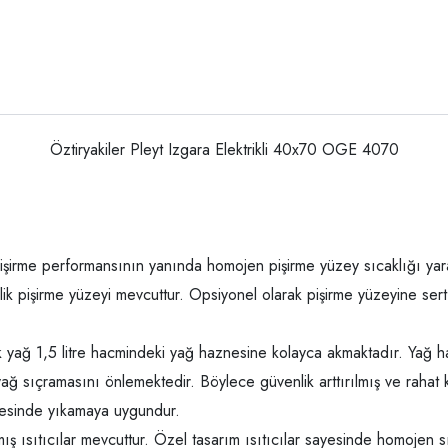
Öztiryakiler Pleyt Izgara Elektrikli 40x70 OGE 4070
irme performansının yanında homojen pişirme yüzey sıcaklığı yarat
elik pişirme yüzeyi mevcuttur. Opsiyonel olarak pişirme yüzeyine ser
ık yağ 1,5 litre hacmindeki yağ haznesine kolayca akmaktadır. Yağ h
ağ sıçramasını önlemektedir. Böylece güvenlik arttırılmış ve rahat k
inesinde yıkamaya uygundur.
ş ısıtıcılar mevcuttur. Özel tasarım ısıtıcılar sayesinde homojen sıc