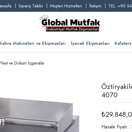
asayfa
Sipariş Takibi
Müşteri Hizmetleri
İletişim
TEL: +90 54
Kahve Makineleri ve Ekipmanları
İçecek Ekipmanları
Kafetery
 Pleyt ve Döküm Izgaralar
Öztiryakil
4070
₺29.848,
Havale Fiyatı 