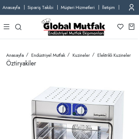
Anasayfa
Sipariş Takibi
Müşteri Hizmetleri
İletişim
TEL: +9
Anasayfa
Endüstriyel Mutfak
Kuzineler
Elektrikli Kuzineler
Öztiryakiler