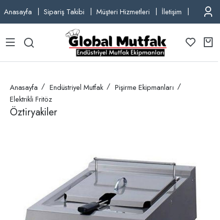
Anasayfa
Sipariş Takibi
Müşteri Hizmetleri
İletişim
TEL: +9
Anasayfa
Endüstriyel Mutfak
Pişirme Ekipmanları
Elektrikli Fritöz
Öztiryakiler