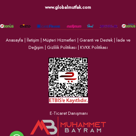
www.globalmutfak.com
Anasayfa
|
İletişim
|
Müşteri Hizmetleri
|
Garanti ve Destek
|
İade ve
Değişim
|
Gizlilik Politikası
|
KVKK Politikası
E-Ticaret Danışmanı