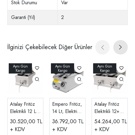
Stok Durumu
Var
Garanti (Yıl)
2
İlginizi Çekebilecek Diğer Ürünler
Atalay Fritöz
Empero Fritöz,
Atalay Fritöz
Elektrikli 12 Lt,
14 Lt, Elektrikli,
Elektrikli 12+12
40x70x30 Cm
380 V
Lt, 80x70x30
30.520,00
TL
36.792,00
TL
54.264,00
TL
AEF-470
EMP.PLS.7FE
Cm AEF-870
+ KDV
+ KDV
+ KDV
010