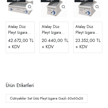
Atalay Düz
Atalay Düz
Atalay Düz
Pleyt Izgara
Pleyt Izgara
Pleyt Izgara
Ce Belgeli
Ce Belgeli
Ce Belgeli
42.672,00
TL
20.440,00
TL
23.352,00
TL
Gazlı
Gazlı
Gazlı
+ KDV
+ KDV
+ KDV
100x60x30
30x60x30 Cm
40x60x30 Cm
Cm E AGI-
E AGI-360
E AGI-460
1060
Ürün Etiketleri
Öztiryakiler Set Üstü Pleyt Izgara Gazlı 60x60x26