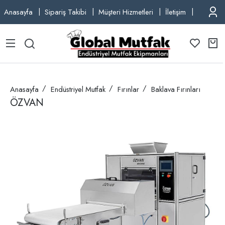
Anasayfa
Sipariş Takibi
Müşteri Hizmetleri
İletişim
TEL: +9
Anasayfa
Endüstriyel Mutfak
Fırınlar
Baklava Fırınları
ÖZVAN