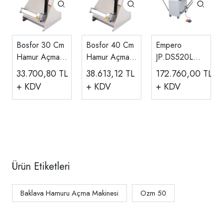
Bosfor 30 Cm
Bosfor 40 Cm
Empero
Hamur Açma
Hamur Açma
JP.DS520L
Makinesi UHA-
Makinesi UHA-
Otomatik
33.700,80
TL
38.613,12
TL
172.760,00
TL
30-Y
40-Y
Hamur Açma
+ KDV
+ KDV
+ KDV
Makinesi
Ürün Etiketleri
Baklava Hamuru Açma Makinesi
Ozm 50