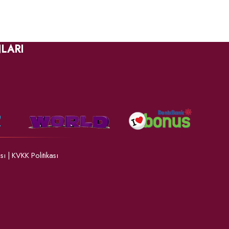
LARI
ası
|
KVKK Politikası