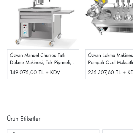
Özvan Manuel Churros Tatlı
Özvan Lokma Makinesi
Dökme Makinesi, Tek Pişirmeli,
Pompalı Özel Maksat
MCM-20
200
149.076,00
TL + KDV
236.307,60
TL + K
Ürün Etiketleri