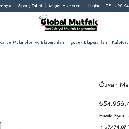
asayfa
Sipariş Takibi
Müşteri Hizmetleri
İletişim
TEL: +90 54
Kahve Makineleri ve Ekipmanları
İçecek Ekipmanları
Kafetery
Özvan Man
₺54.956,
Havale Fiyatı 
7.474,07 