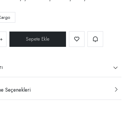
Kargo
+
rı
e Seçenekleri