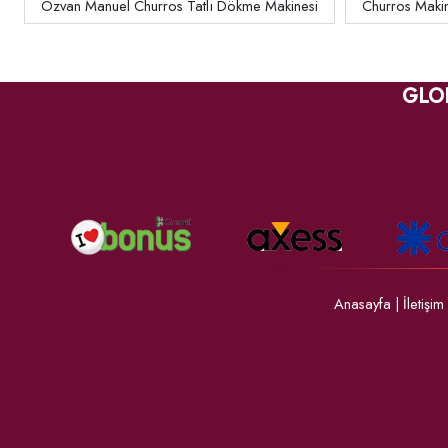
Özvan Manuel Churros Tatlı Dökme Makinesi
Churros Maki
GLO
Anasayfa
|
İletişim