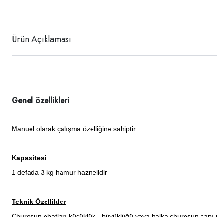
Ürün Açıklaması
Genel özellikleri
Manuel olarak çalışma özelliğine sahiptir.
Kapasitesi
1 defada 3 kg hamur haznelidir
Teknik Özellikler
Churosun ebatları küçüklük - büyüklüğü veya halka churosun çapı 