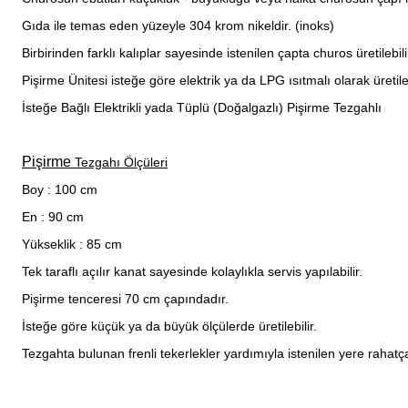
Gıda ile temas eden yüzeyle 304 krom nikeldir. (inoks)
Birbirinden farklı kalıplar sayesinde istenilen çapta churos üretilebili
Pişirme Ünitesi isteğe göre elektrik ya da LPG ısıtmalı olarak üretileb
İsteğe Bağlı Elektrikli yada Tüplü (Doğalgazlı)
Pişirme
Tezgahlı
Pişirme
Tezgahı Ölçüleri
Boy : 100 cm
En : 90 cm
Yükseklik : 85 cm
Tek taraflı açılır kanat sayesinde kolaylıkla servis yapılabilir.
Pişirme tenceresi 70 cm çapındadır.
İsteğe göre küçük ya da büyük ölçülerde üretilebilir.
Tezgahta bulunan frenli tekerlekler yardımıyla istenilen yere rahatça