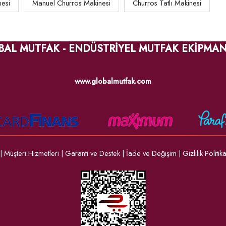
nesi
Manuel Churros Makinesi
Churros Tatlı Makinesi
BAL MUTFAK - ENDÜSTRİYEL MUTFAK EKİPMAN
www.globalmutfak.com
|
Müşteri Hizmetleri
|
Garanti ve Destek
|
İade ve Değişim
|
Gizlilik Politik