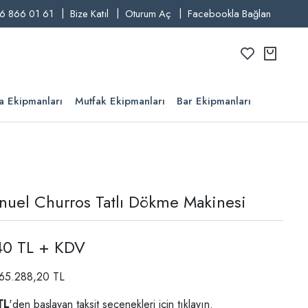
6 866 01 61
Bize Katıl
Oturum Aç
Facebookla Bağlan
a Ekipmanları
Mutfak Ekipmanları
Bar Ekipmanları
uel Churros Tatlı Dökme Makinesi
40 TL + KDV
: 65.288,20 TL
TL
'den başlayan taksit seçenekleri için
tıklayın.