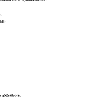
r.
ilir.
 götürülebilir.