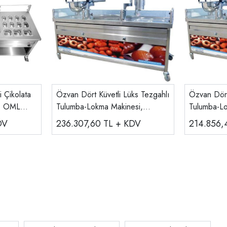
 Çikolata
Özvan Dört Küvetli Lüks Tezgahlı
Özvan Dört
lı OML
Tulumba-Lokma Makinesi,
Tulumba-Lo
Elektrikli, TLM 20-12E
TLM 20-1
DV
236.307,60
TL + KDV
214.856