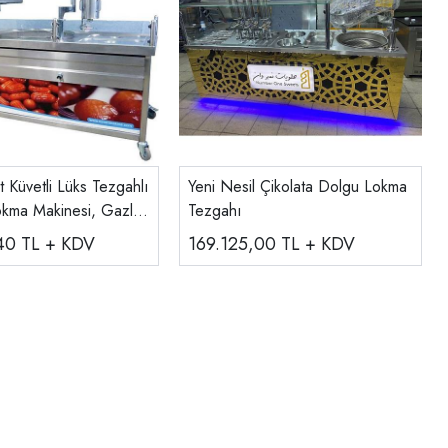
 Küvetli Lüks Tezgahlı
Yeni Nesil Çikolata Dolgu Lokma
kma Makinesi, Gazlı,
Tezgahı
2G
,40
TL + KDV
169.125,00
TL + KDV