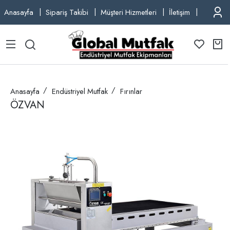
Anasayfa
Sipariş Takibi
Müşteri Hizmetleri
İletişim
TEL: +9
Anasayfa
Endüstriyel Mutfak
Fırınlar
ÖZVAN