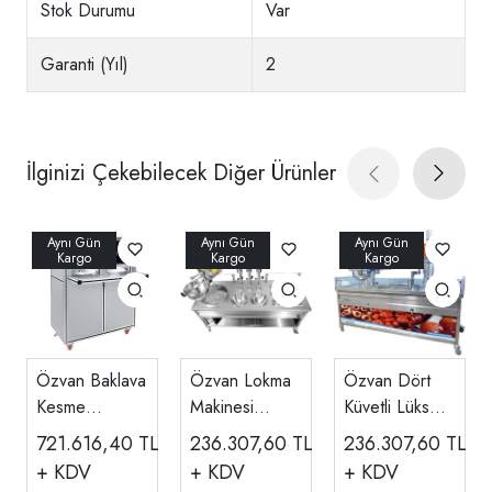
Stok Durumu
Var
Garanti (Yıl)
2
İlginizi Çekebilecek Diğer Ürünler
Özvan Baklava
Özvan Lokma
Özvan Dört
Kesme
Makinesi
Küvetli Lüks
Makinesi, BK
Çikolata
Tezgahlı
721.616,40
TL
236.307,60
TL
236.307,60
TL
01
Pompalı Özel
Tulumba-
+ KDV
+ KDV
+ KDV
Maksatlı OML
Lokma