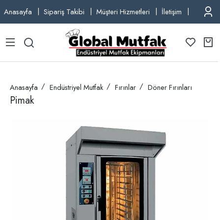
Anasayfa
Sipariş Takibi
Müşteri Hizmetleri
İletişim
TEL: +9
Anasayfa
Endüstriyel Mutfak
Fırınlar
Döner Fırınları
Pimak