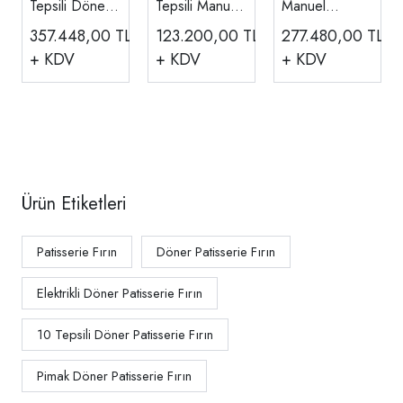
Tepsili Döner
Tepsili Manuel
Manuel
Patisserie
Konveksiyonel
Konveksiyonlu
357.448,00
TL
123.200,00
TL
277.480,00
TL
Fırın,
Fırın,
Fırın Gazlı,
+ KDV
+ KDV
+ KDV
Doğalgazlı
Doğalgazlı
Bakerlux
40x60 Cm
DKFG10
40x60 Cm XB-
Tepsi PMK
813 G
10G
Ürün Etiketleri
Patisserie Fırın
Döner Patisserie Fırın
Elektrikli Döner Patisserie Fırın
10 Tepsili Döner Patisserie Fırın
Pimak Döner Patisserie Fırın